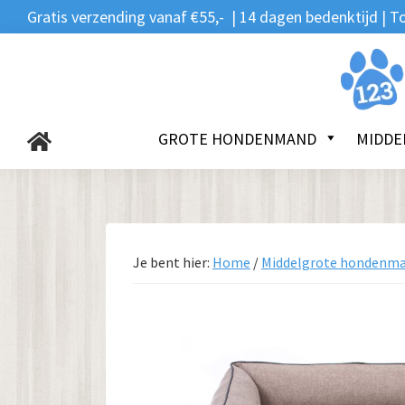
Zoeken
Spring
Door
Spring
Gratis verzending vanaf €55,- | 14 dagen bedenktijd |
naar:
naar
naar
naar
de
de
de
123Hondenmand.nl
hoofdnavigatie
hoofd
voettekst
inhoud
GROTE HONDENMAND
MIDDE
Je bent hier:
Home
/
Middelgrote hondenm