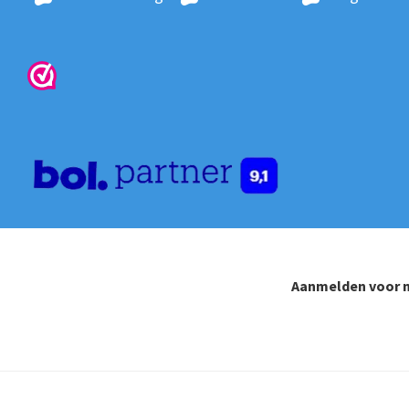
op
de
produ
Aanmelden voor n