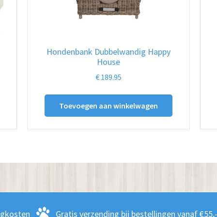
Hondenbank Dubbelwandig Happy
House
€
189.95
ct
Toevoegen aan winkelwagen
dere
ies.
zen
en
rgkosten
Gratis verzending bij bestellingen vanaf €55,