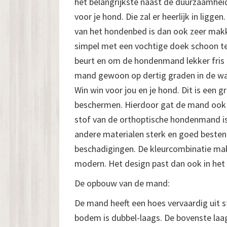
het belangrijkste naast de duurzaamheid
voor je hond. Die zal er heerlijk in ligg
van het hondenbed is dan ook zeer makkel
simpel met een vochtige doek schoon t
beurt en om de hondenmand lekker fris
mand gewoon op dertig graden in de 
Win win voor jou en je hond. Dit is een g
beschermen. Hierdoor gat de mand ook ni
stof van de orthoptische hondenmand is 
andere materialen sterk en goed besten
beschadigingen. De kleurcombinatie ma
modern. Het design past dan ook in het
De opbouw van de mand:
De mand heeft een hoes vervaardig uit s
bodem is dubbel-laags. De bovenste laa