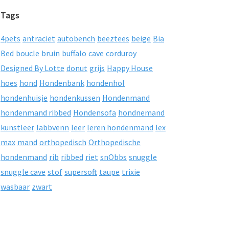
Tags
4pets
antraciet
autobench
beeztees
beige
Bia
Bed
boucle
bruin
buffalo
cave
corduroy
Designed By Lotte
donut
grijs
Happy House
hoes
hond
Hondenbank
hondenhol
hondenhuisje
hondenkussen
Hondenmand
hondenmand ribbed
Hondensofa
hondnemand
kunstleer
labbvenn
leer
leren hondenmand
lex
max
mand
orthopedisch
Orthopedische
hondenmand
rib
ribbed
riet
snObbs
snuggle
snuggle cave
stof
supersoft
taupe
trixie
wasbaar
zwart