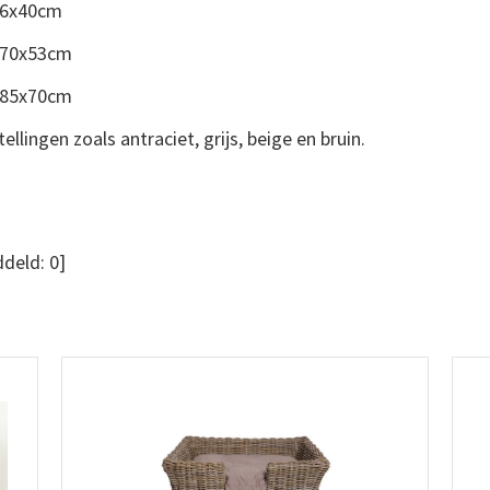
 56x40cm
) 70x53cm
) 85x70cm
llingen zoals antraciet, grijs, beige en bruin.
deld:
0
]