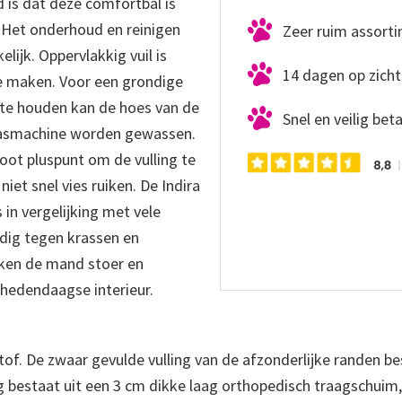
 is dat deze comfortbal is
en. Het onderhoud en reinigen
Zeer ruim assort
ijk. Oppervlakkig vuil is
14 dagen op zicht
e maken. Voor een grondige
 te houden kan de hoes van de
Snel en veilig bet
wasmachine worden gewassen.
root pluspunt om de vulling te
et snel vies ruiken. De Indira
in vergelijking met vele
dig tegen krassen en
ken de mand stoer en
 hedendaagse interieur.
tof. De zwaar gevulde vulling van de afzonderlijke randen b
g bestaat uit een 3 cm dikke laag orthopedisch traagschui