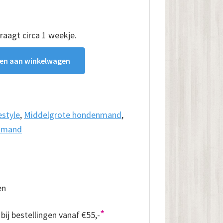
draagt circa 1 weekje.
en aan winkelwagen
estyle
,
Middelgrote hondenmand
,
nmand
en
*
bij bestellingen vanaf €55,-