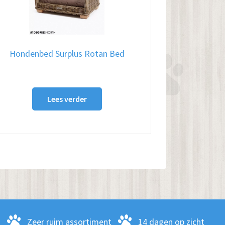
Hondenbed Surplus Rotan Bed
Lees verder
-
Zeer ruim assortiment
14 dagen op zicht