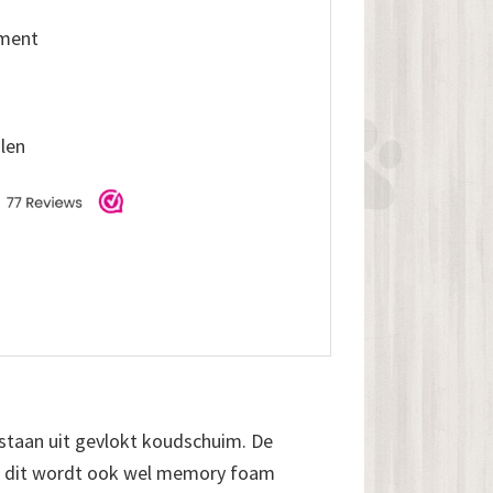
iment
alen
estaan uit gevlokt koudschuim. De
m, dit wordt ook wel memory foam