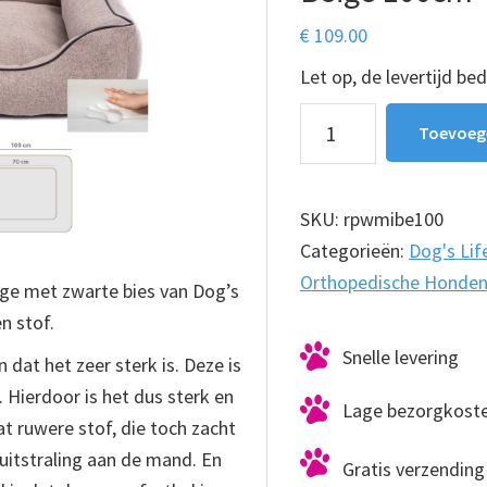
€
109.00
Let op, de levertijd be
Orthopedische
Toevoeg
hondenmand
Inari
Beige
SKU:
rpwmibe100
100cm
Categorieën:
Dog's Lif
aantal
Orthopedische Honde
ge met zwarte bies van Dog’s
n stof.
Snelle levering
n dat het zeer sterk is. Deze is
 Hierdoor is het dus sterk en
Lage bezorgkost
t ruwere stof, die toch zacht
uitstraling aan de mand. En
Gratis verzending 