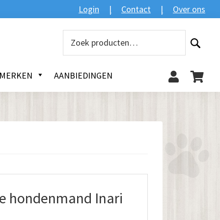
Zoeken
Login
Contact
Over ons
Zoeken
naar:
MERKEN
AANBIEDINGEN
e hondenmand Inari