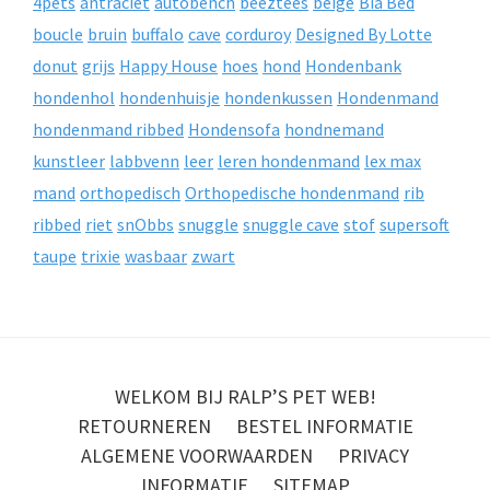
4pets
antraciet
autobench
beeztees
beige
Bia Bed
boucle
bruin
buffalo
cave
corduroy
Designed By Lotte
donut
grijs
Happy House
hoes
hond
Hondenbank
hondenhol
hondenhuisje
hondenkussen
Hondenmand
hondenmand ribbed
Hondensofa
hondnemand
kunstleer
labbvenn
leer
leren hondenmand
lex max
mand
orthopedisch
Orthopedische hondenmand
rib
ribbed
riet
snObbs
snuggle
snuggle cave
stof
supersoft
taupe
trixie
wasbaar
zwart
WELKOM BIJ RALP’S PET WEB!
RETOURNEREN
BESTEL INFORMATIE
ALGEMENE VOORWAARDEN
PRIVACY
INFORMATIE
SITEMAP