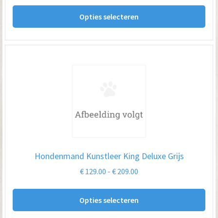
Dit
tot
Opties selecteren
pro
€ 74.95
hee
me
var
De
opt
kan
ge
wo
op
Hondenmand Kunstleer King Deluxe Grijs
de
Prijsklasse:
€
129.00
-
€
209.00
pro
€ 129.00
Dit
tot
Opties selecteren
pro
€ 209.00
hee