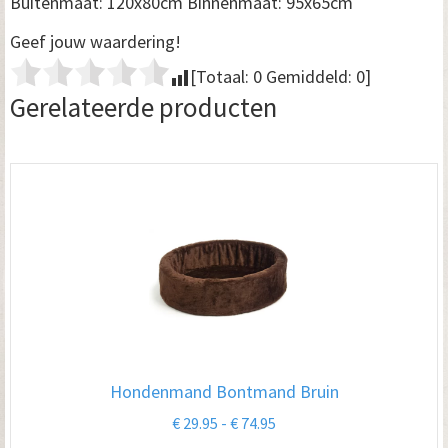
Buitenmaat: 120x80cm Binnenmaat: 95x65cm
Geef jouw waardering!
[Totaal:
0
Gemiddeld:
0
]
Gerelateerde producten
Hondenmand Bontmand Bruin
Prijsklasse:
€
29.95
-
€
74.95
€ 29.95