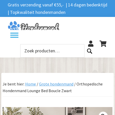
Spring
Door
Spring
Gratis verzending vanaf €55,- | 14 dagen bedenktijd
Zoeken
naar
naar
naar
| Topkwaliteit hondenmanden
Zoeken
naar:
de
de
de
hoofdnavigatie
hoofd
voettekst
12
inhoud
Zoeken
naar:
Je bent hier:
Home
/
Grote hondenmand
/
Orthopedische
Hondenmand Lounge Bed Boucle Zwart