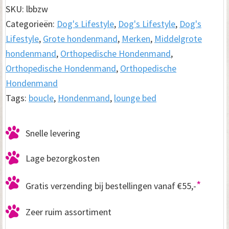
Bed
SKU:
lbbzw
Boucle
Categorieën:
Dog's Lifestyle
,
Dog's Lifestyle
,
Dog's
Zwart
Lifestyle
,
Grote hondenmand
,
Merken
,
Middelgrote
aantal
hondenmand
,
Orthopedische Hondenmand
,
Orthopedische Hondenmand
,
Orthopedische
Hondenmand
Tags:
boucle
,
Hondenmand
,
lounge bed
Snelle levering
Lage bezorgkosten
*
Gratis verzending bij bestellingen vanaf €55,-
Zeer ruim assortiment