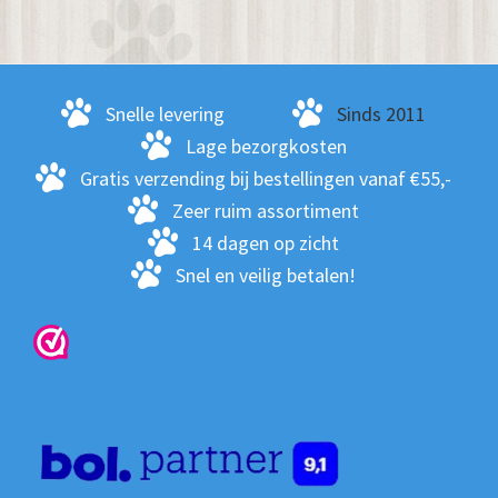
De
opt
kan
ge
Snelle levering
Sinds 2011
wo
Lage bezorgkosten
op
Gratis verzending bij bestellingen vanaf €55,-
de
Zeer ruim assortiment
pro
14 dagen op zicht
Snel en veilig betalen!