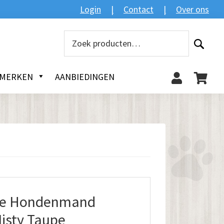
Zoeken
Login
Contact
Over ons
Zoeken
naar:
MERKEN
AANBIEDINGEN
he Hondenmand
isty Taupe