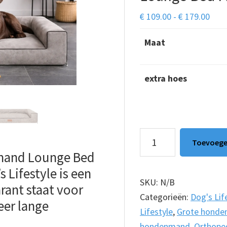
Prijs
€
109.00
-
€
179.00
€ 10
Maat
tot
€ 17
extra hoes
Orthopedische
Toevoege
Hondenmand
mand Lounge Bed
Lounge
 Lifestyle is een
Bed
SKU:
N/B
ant staat voor
Misty
Categorieën:
Dog's Lif
eer lange
Taupe
Lifestyle
,
Grote hond
aantal
hondenmand
,
Orthope