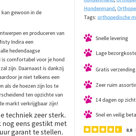
Hondenmand
,
Orthop
s kan gewoon in de
Tags:
orthopedische 
 ontwerpen en produceren van
Snelle levering
sty Indira een
 alle hedendaagse
Lage bezorgkost
is comfortabel voor je hond
zal zijn. Daarnaast is dankzij
Gratis verzending 
rdoor je niet telkens een
Zeer ruim assort
n als de hoezen zijn los te
rscheidend ten opzichte van
14 dagen op zicht
 markt verkrijgbaar zijn!
e techniek zeer sterk.
Snel en veilig bet
k nog eens gestikt met
ur garant te stellen.