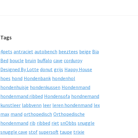
Tags
4pets
antraciet
autobench
beeztees
beige
Bia
Bed
boucle
bruin
buffalo
cave
corduroy
Designed By Lotte
donut
grijs
Happy House
hoes
hond
Hondenbank
hondenhol
hondenhuisje
hondenkussen
Hondenmand
hondenmand ribbed
Hondensofa
hondnemand
kunstleer
labbvenn
leer
leren hondenmand
lex
max
mand
orthopedisch
Orthopedische
hondenmand
rib
ribbed
riet
snObbs
snuggle
snuggle cave
stof
supersoft
taupe
trixie