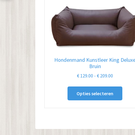
Hondenmand Kunstleer King Delux
Bruin
Prijsklasse
€
129.00
-
€
209.00
€ 129.00
Dit
tot
Opties selecteren
produ
€ 209.00
heeft
meer
variat
Deze