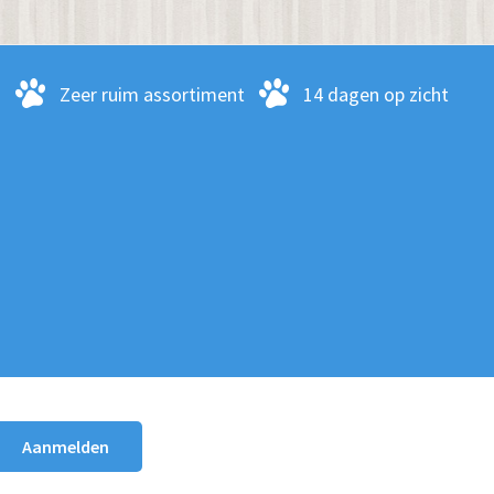
kan
gekozen
worden
-
Zeer ruim assortiment
14 dagen op zicht
op
de
productpagina