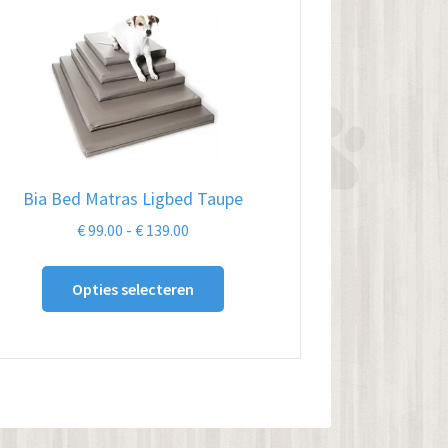
Bia Bed Matras Ligbed Taupe
Prijsklasse:
€
99.00
-
€
139.00
€ 99.00
Dit
tot
Opties selecteren
product
€ 139.00
heeft
meerdere
variaties.
Deze
optie