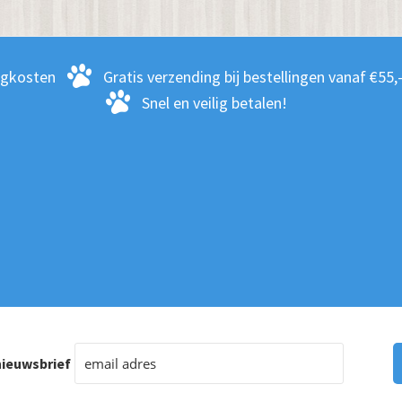
kan
gekozen
zen
worden
rgkosten
Gratis verzending bij bestellingen vanaf €55,
en
op
Snel en veilig betalen!
de
productpagina
ctpagina
ieuwsbrief