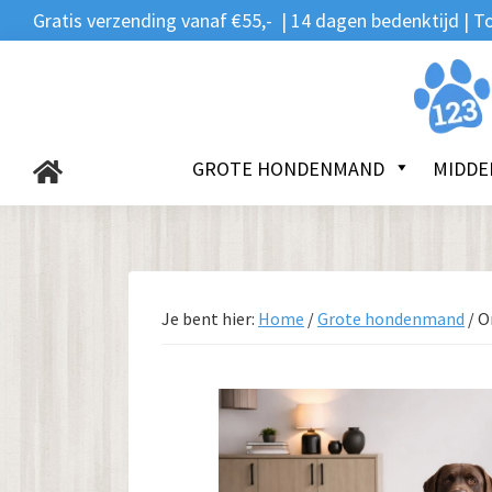
Zoeken
Spring
Door
Spring
Gratis verzending vanaf €55,- | 14 dagen bedenktijd |
naar:
naar
naar
naar
de
de
de
123Hondenmand.nl
hoofdnavigatie
hoofd
voettekst
inhoud
GROTE HONDENMAND
MIDDE
Je bent hier:
Home
/
Grote hondenmand
/
Or