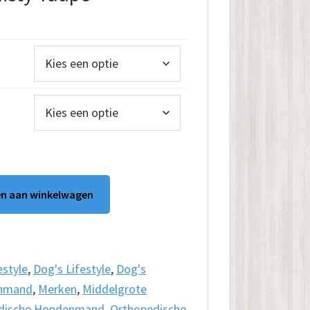
klasse:
9.00
9.00
n aan winkelwagen
estyle
,
Dog's Lifestyle
,
Dog's
enmand
,
Merken
,
Middelgrote
dische Hondenmand
,
Orthopedische