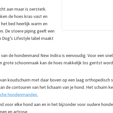
cht aan maar is oersterk.
aken de hoes kras-vast en
 het bed heerlijk warm en
n. De stoere piping geeft een
n Dog’s Lifestyle label maakt
 van de hondenmand New Indira is eenvoudig. Voor een sn
n grote schoonmaak kan de hoes makkelijk los geritst word
 van koudschuim met daar boven op een laag orthopedisch 
de contouren van het lichaam van je hond. Het schuim keert
ische hondenmanden.
voor elke hond aan en in het bijzonder voor oudere honde
men en artrose.