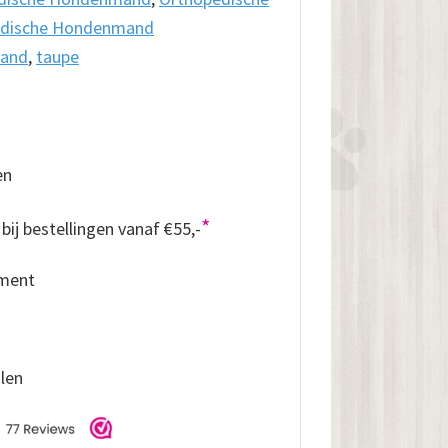
edische Hondenmand
mand
,
taupe
en
*
bij bestellingen vanaf €55,-
iment
alen