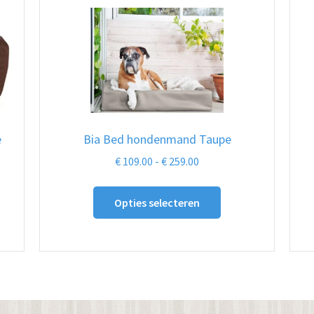
e
Bia Bed hondenmand Taupe
Prijsklasse:
€
109.00
-
€
259.00
:
€ 109.00
Dit
tot
Opties selecteren
product
€ 259.00
ct
heeft
meerdere
dere
variaties.
ies.
Deze
optie