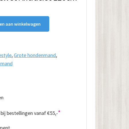
en aan winkelwagen
estyle
,
Grote hondenmand
,
nmand
en
*
bij bestellingen vanaf €55,-
iment