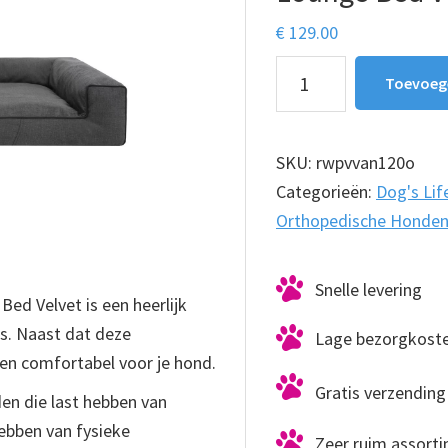
€
129.00
Orthopedische
Toevoeg
hondenmand
Lounge
Bed
SKU:
rwpvvan120o
Velvet
Categorieën:
Dog's Lif
Antraciet
Orthopedische Honde
120cm
aantal
Snelle levering
ed Velvet is een heerlijk
s. Naast dat deze
Lage bezorgkost
en comfortabel voor je hond.
Gratis verzending 
en die last hebben van
ebben van fysieke
Zeer ruim assort