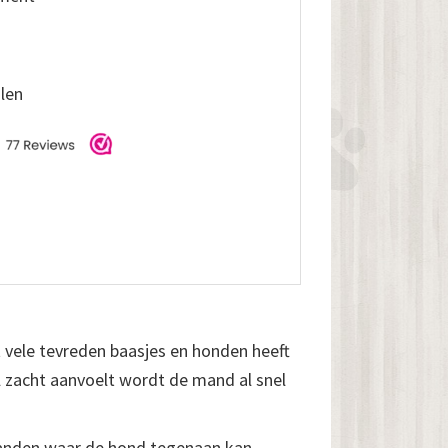
alen
t vele tevreden baasjes en honden heeft
el zacht aanvoelt wordt de mand al snel
randen waar de hond tegenaan kan