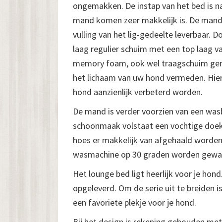
ongemakken. De instap van het bed is n
mand komen zeer makkelijk is. De mand
vulling van het lig-gedeelte leverbaar. 
laag regulier schuim met een top laag va
memory foam, ook wel traagschuim ge
het lichaam van uw hond vermeden. Hier
hond aanzienlijk verbeterd worden.
De mand is verder voorzien van een wasb
schoonmaak volstaat een vochtige doek.
hoes er makkelijk van afgehaald worden
wasmachine op 30 graden worden gewa
Het lounge bed ligt heerlijk voor je hon
opgeleverd. Om de serie uit te breiden i
een favoriete plekje voor je hond.
Bij het design is rekening gehouden me