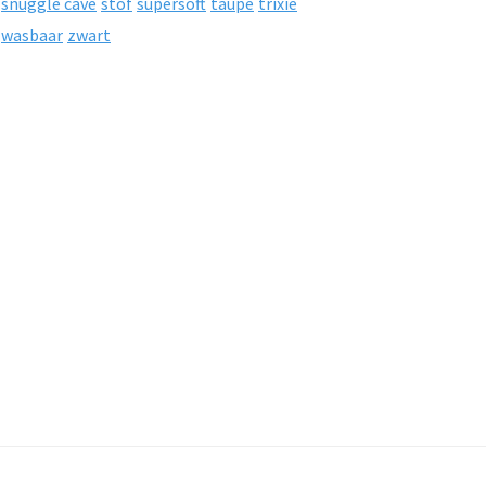
snuggle cave
stof
supersoft
taupe
trixie
wasbaar
zwart