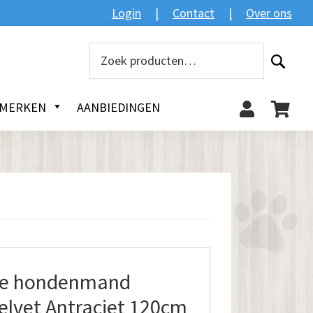
Zoeken
Login
Contact
Over ons
Zoeken
naar:
MERKEN
AANBIEDINGEN
he hondenmand
elvet Antraciet 120cm