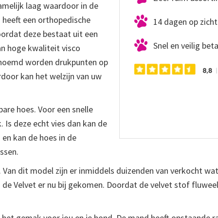
amelijk laag waardoor in de
 heeft een orthopedische
14 dagen op zicht
Doordat deze bestaat uit een
Snel en veilig bet
n hoge kwaliteit visco
noemd worden drukpunten op
door kan het welzijn van uw
are hoes. Voor een snelle
 Is deze echt vies dan kan de
 en kan de hoes in de
ssen.
d. Van dit model zijn er inmiddels duizenden van verkocht wa
s de Velvet er nu bij gekomen. Doordat de velvet stof fluwe
t het gemak voor jou en je hond. De mand heeft opstaande 