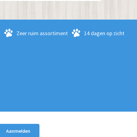
optie
kan
gekozen
worden
-
Zeer ruim assortiment
14 dagen op zicht
op
de
productpagina