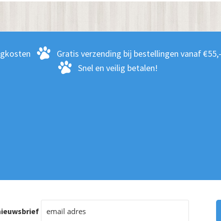
optie
kan
gekozen
zen
worden
rgkosten
Gratis verzending bij bestellingen vanaf €55,
en
op
Snel en veilig betalen!
de
productpagina
ctpagina
ieuwsbrief