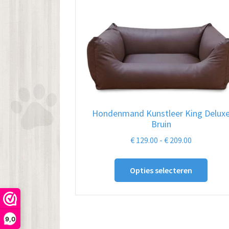
Hondenmand Kunstleer King Delux
Bruin
Prijsklasse
€
129.00
-
€
209.00
€ 129.00
Dit
tot
Opties selecteren
produ
€ 209.00
heeft
meer
variat
9,0