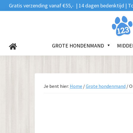
Zoeken
Spring
Door
Spring
Gratis verzending vanaf €55,- | 14 dagen bedenktijd |
naar:
naar
naar
naar
de
de
de
123Hondenmand.nl
hoofdnavigatie
hoofd
voettekst
inhoud
GROTE HONDENMAND
MIDDE
Je bent hier:
Home
/
Grote hondenmand
/
Or