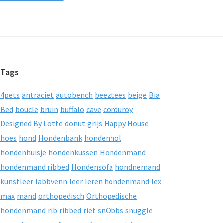
Tags
4pets
antraciet
autobench
beeztees
beige
Bia
Bed
boucle
bruin
buffalo
cave
corduroy
Designed By Lotte
donut
grijs
Happy House
hoes
hond
Hondenbank
hondenhol
hondenhuisje
hondenkussen
Hondenmand
hondenmand ribbed
Hondensofa
hondnemand
kunstleer
labbvenn
leer
leren hondenmand
lex
max
mand
orthopedisch
Orthopedische
hondenmand
rib
ribbed
riet
snObbs
snuggle