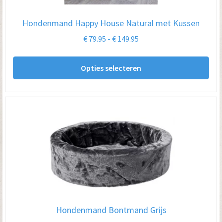
op
Hondenmand Happy House Natural met Kussen
de
Prijsklasse:
€
79.95
-
€
149.95
pro
€ 79.95
Dit
tot
Opties selecteren
pro
€ 149.95
hee
me
var
De
opt
kan
ge
wo
op
Hondenmand Bontmand Grijs
de