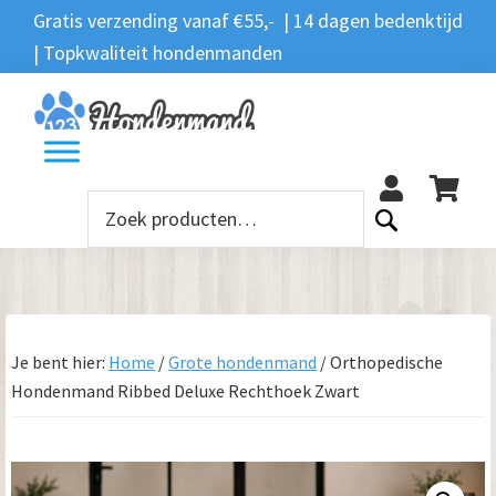
Spring
Door
Spring
Gratis verzending vanaf €55,- | 14 dagen bedenktijd
Zoeken
naar
naar
naar
| Topkwaliteit hondenmanden
Zoeken
naar:
de
de
de
hoofdnavigatie
hoofd
voettekst
12
inhoud
Zoeken
naar:
Je bent hier:
Home
/
Grote hondenmand
/
Orthopedische
Hondenmand Ribbed Deluxe Rechthoek Zwart