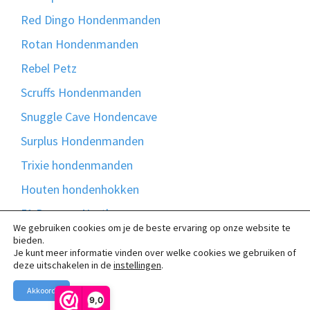
Red Dingo Hondenmanden
Rotan Hondenmanden
Rebel Petz
Scruffs Hondenmanden
Snuggle Cave Hondencave
Surplus Hondenmanden
Trixie hondenmanden
Houten hondenhokken
51 Degrees North
We gebruiken cookies om je de beste ervaring op onze website te
Bontmand
bieden.
Je kunt meer informatie vinden over welke cookies we gebruiken of
Madison Friends
deze uitschakelen in de
instellingen
.
Akkoord
9,0