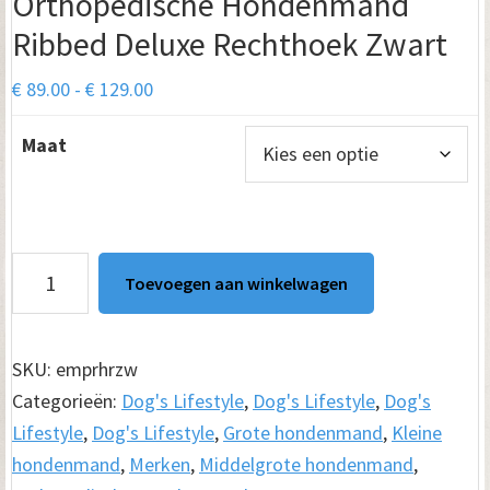
Orthopedische Hondenmand
Ribbed Deluxe Rechthoek Zwart
Prijsklasse:
€
89.00
-
€
129.00
€ 89.00
Maat
tot
€ 129.00
Orthopedische
Toevoegen aan winkelwagen
Hondenmand
Ribbed
Deluxe
SKU:
emprhrzw
Rechthoek
Categorieën:
Dog's Lifestyle
,
Dog's Lifestyle
,
Dog's
Zwart
Lifestyle
,
Dog's Lifestyle
,
Grote hondenmand
,
Kleine
aantal
hondenmand
,
Merken
,
Middelgrote hondenmand
,