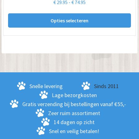
Prijsklasse:
€
29.95
-
€
74.95
pro
€ 29.95
Dit
tot
Opties selecteren
pro
€ 74.95
hee
me
var
De
opt
kan
ge
Snelle levering
Sinds 2011
wo
Lage bezorgkosten
op
Gratis verzending bij bestellingen vanaf €55,-
de
Zeer ruim assortiment
pro
14 dagen op zicht
Snel en veilig betalen!