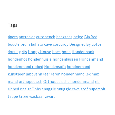
Tags
4pets
antraciet
autobench
beeztees
beige
Bia Bed
boucle
bruin
buffalo
cave
corduroy
Designed By Lotte
donut
grijs
Happy House
hoes
hond
Hondenbank
hondenhol
hondenhuisje
hondenkussen
Hondenmand
hondenmand ribbed
Hondensofa
hondnemand
kunstleer
labbvenn
leer
leren hondenmand
lex max
mand
orthopedisch
Orthopedische hondenmand
rib
ribbed
riet
snObbs
snuggle
snuggle cave
stof
supersoft
taupe
trixie
wasbaar
zwart