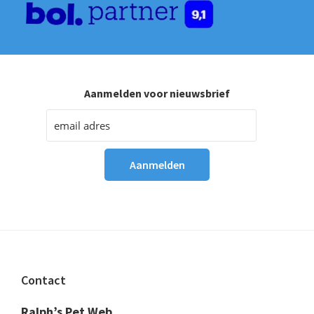
Aanmelden voor nieuwsbrief
Footer
Contact
Ralph’s Pet Web