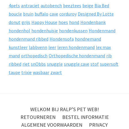
4pets
antraciet
autobench
beeztees
beige
Bia Bed
boucle
bruin
buffalo
cave
corduroy
Designed By Lotte
donut
grijs
Happy House
hoes
hond
Hondenbank
hondenhol
hondenhuisje
hondenkussen
Hondenmand
hondenmand ribbed
Hondensofa
hondnemand
kunstleer
labbvenn
leer
leren hondenmand
lex max
mand
orthopedisch
Orthopedische hondenmand
rib
ribbed
riet
snObbs
snuggle
snuggle cave
stof
supersoft
taupe
trixie
wasbaar
zwart
WELKOM BIJ RALP’S PET WEB!
RETOURNEREN
BESTEL INFORMATIE
ALGEMENE VOORWAARDEN
PRIVACY