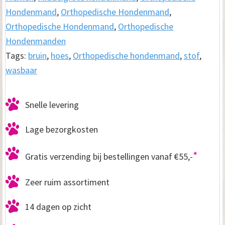
Hondenmand
,
Orthopedische Hondenmand
,
Orthopedische Hondenmand
,
Orthopedische
Hondenmanden
Tags:
bruin
,
hoes
,
Orthopedische hondenmand
,
stof
,
wasbaar
Snelle levering
Lage bezorgkosten
*
Gratis verzending bij bestellingen vanaf €55,-
Zeer ruim assortiment
14 dagen op zicht