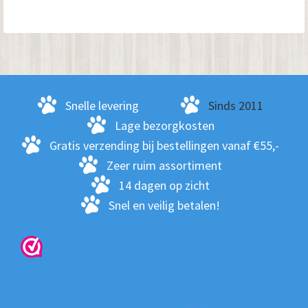
me
var
De
opt
kan
ge
Snelle levering
Sinds 2011
wo
Lage bezorgkosten
op
Gratis verzending bij bestellingen vanaf €55,-
de
Zeer ruim assortiment
pro
14 dagen op zicht
Snel en veilig betalen!