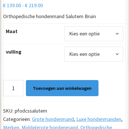
Prijsklasse:
€
139.00
-
€
219.00
€ 139.00
Orthopedische hondenmand Salutem Bruin
tot
€ 219.00
Maat
vulling
Hondenmand
Toevoegen aan winkelwagen
Salutem
Bruin
aantal
SKU:
pfodcssalutem
Categorieën:
Grote hondenmand
,
Luxe hondenmanden
,
Merken
,
Middelgrote hondenmand
,
Orthopedische