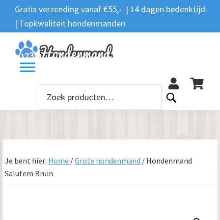
Spring
Door
Spring
Gratis verzending vanaf €55,- | 14 dagen bedenktijd
Zoeken
naar
naar
naar
| Topkwaliteit hondenmanden
Zoeken
naar:
de
de
de
hoofdnavigatie
hoofd
voettekst
12
inhoud
Zoeken
naar:
Je bent hier:
Home
/
Grote hondenmand
/
Hondenmand
Salutem Bruin