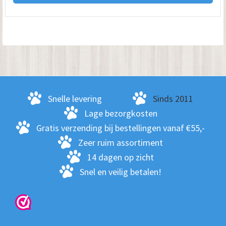
hee
me
var
De
opt
kan
ge
Snelle levering
Sinds 2011
wo
Lage bezorgkosten
op
Gratis verzending bij bestellingen vanaf €55,-
de
Zeer ruim assortiment
pro
14 dagen op zicht
Snel en veilig betalen!