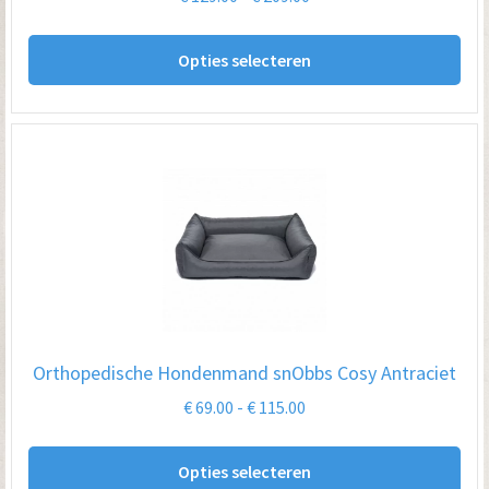
pro
€ 129.00
Dit
tot
Opties selecteren
pro
€ 209.00
hee
me
var
De
opt
kan
ge
wo
op
Orthopedische Hondenmand snObbs Cosy Antraciet
de
Prijsklasse:
€
69.00
-
€
115.00
pro
€ 69.00
Dit
tot
Opties selecteren
pro
€ 115.00