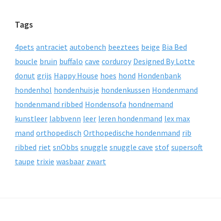
Tags
4pets
antraciet
autobench
beeztees
beige
Bia Bed
boucle
bruin
buffalo
cave
corduroy
Designed By Lotte
donut
grijs
Happy House
hoes
hond
Hondenbank
hondenhol
hondenhuisje
hondenkussen
Hondenmand
hondenmand ribbed
Hondensofa
hondnemand
kunstleer
labbvenn
leer
leren hondenmand
lex max
mand
orthopedisch
Orthopedische hondenmand
rib
ribbed
riet
snObbs
snuggle
snuggle cave
stof
supersoft
taupe
trixie
wasbaar
zwart