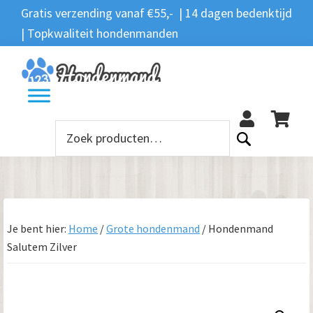
Spring
Door
Spring
Gratis verzending vanaf €55,- | 14 dagen bedenktijd
Zoeken
naar
naar
naar
| Topkwaliteit hondenmanden
Zoeken
naar:
de
de
de
hoofdnavigatie
hoofd
voettekst
12
inhoud
Zoeken
naar:
Je bent hier:
Home
/
Grote hondenmand
/
Hondenmand
Salutem Zilver