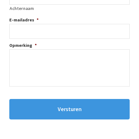
Achternaam
E-mailadres
*
Opmerking
*