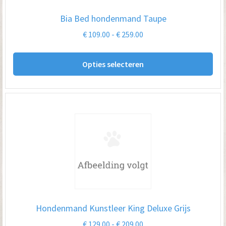
Bia Bed hondenmand Taupe
Prijsklasse:
€
109.00
-
€
259.00
€ 109.00
Dit
tot
Opties selecteren
pro
€ 259.00
hee
me
var
De
opt
kan
ge
wo
op
Hondenmand Kunstleer King Deluxe Grijs
de
Prijsklasse:
€
129.00
-
€
209.00