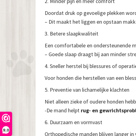
2. Minder pijn en meer comfort
Doordat druk op gevoelige plekken word
– Dit maakt het liggen en opstaan makkel
3. Betere slaapkwaliteit
Een comfortabele en ondersteunende m
– Goede slaap draagt bij aan minder str
4. Sneller herstel bij blessures of operati
Voor honden die herstellen van een bles
5. Preventie van lichamelijke klachten
Niet alleen zieke of oudere honden heb
-De mand helpt
rug- en gewrichtspro
6. Duurzaam en vormvast
9,0
Orthopedische manden blijven langer in