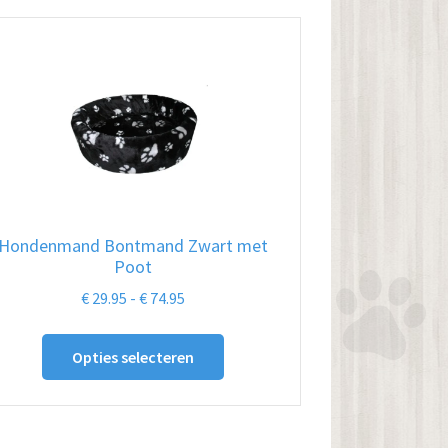
Hondenmand Bontmand Zwart met
Poot
Prijsklasse:
€
29.95
-
€
74.95
€ 29.95
Dit
tot
Opties selecteren
product
€ 74.95
heeft
meerdere
variaties.