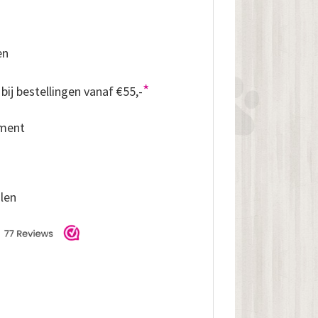
en
*
bij bestellingen vanaf €55,-
iment
alen