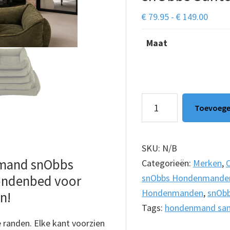
Prijsk
€
79.95
-
€
149.00
€ 79.
Maat
tot
€ 149
Orthopedische
Toevoege
Hondenmand
snObbs
Santos
SKU:
N/B
Groen
mand snObbs
Categorieën:
Merken
,
aantal
snObbs Hondenmande
hondenbed voor
Hondenmanden
,
snOb
n!
Tags:
hondenmand san
 randen. Elke kant voorzien