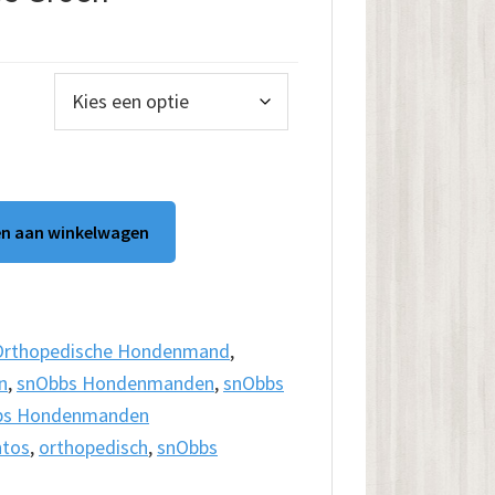
lasse:
95
.00
n aan winkelwagen
Orthopedische Hondenmand
,
n
,
snObbs Hondenmanden
,
snObbs
bs Hondenmanden
tos
,
orthopedisch
,
snObbs