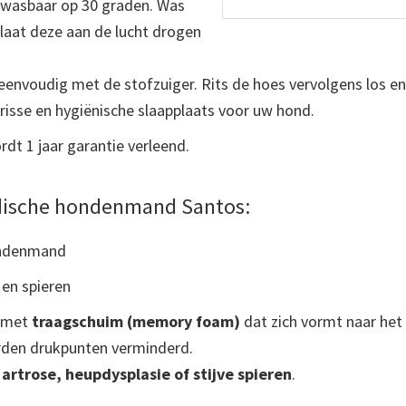
 wasbaar op 30 graden. Was
 laat deze aan de lucht drogen
 eenvoudig met de stofzuiger. Rits de hoes vervolgens los e
frisse en hygiënische slaapplaats voor uw hond.
dt 1 jaar garantie verleend.
ische hondenmand Santos:
ondenmand
 en spieren
d met
traagschuim (memory foam)
dat zich vormt naar het
rden drukpunten verminderd.
t
artrose, heupdysplasie of stijve spieren
.