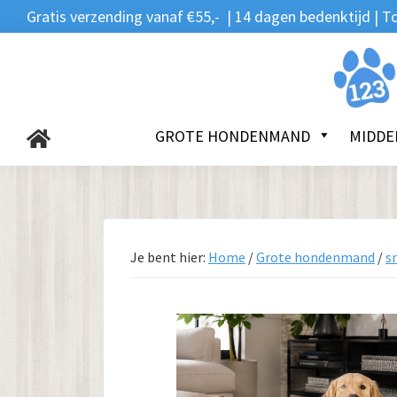
Zoeken
Spring
Door
Spring
Gratis verzending vanaf €55,- | 14 dagen bedenktijd |
naar:
naar
naar
naar
de
de
de
123Hondenmand.nl
hoofdnavigatie
hoofd
voettekst
inhoud
GROTE HONDENMAND
MIDDE
Je bent hier:
Home
/
Grote hondenmand
/
s