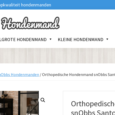
 Topkwaliteit hondenmanden
LGROTE HONDENMAND
KLEINE HONDENMAND
nObbs Hondenmanden
/
Orthopedische Hondenmand snObbs San
Orthopedisc
snObbs Santo