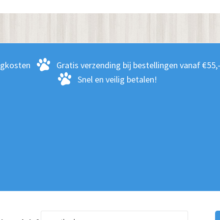
Deze
optie
kan
zen
gekozen
en
worden
rgkosten
Gratis verzending bij bestellingen vanaf €55,
op
Snel en veilig betalen!
de
ctpagina
productpagina