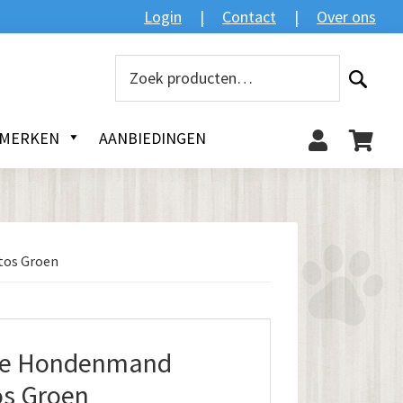
Zoeken
Login
Contact
Over ons
Zoeken
naar:
MERKEN
AANBIEDINGEN
tos Groen
he Hondenmand
s Groen