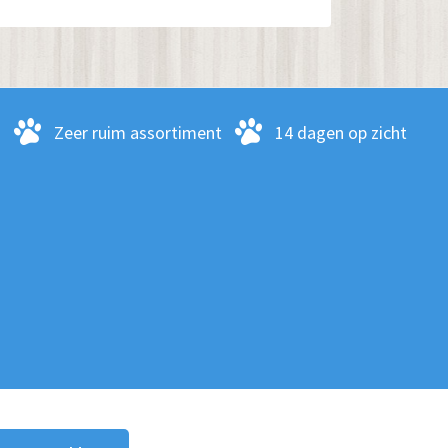
Deze
optie
kan
gekozen
-
Zeer ruim assortiment
14 dagen op zicht
worden
op
de
productpagina