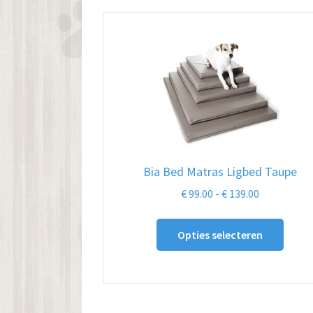
Bia Bed Matras Ligbed Taupe
Prijsklasse:
€
99.00
-
€
139.00
€ 99.00
Dit
tot
Opties selecteren
produ
€ 139.00
heeft
meer
variat