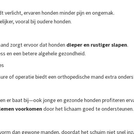
t verlicht, ervaren honden minder pijn en ongemak.
ijker, vooral bij oudere honden.
and zorgt ervoor dat honden
dieper en rustiger slapen
.
ess en een betere algehele gezondheid.
es
sure of operatie biedt een orthopedische mand extra onderst
ben er baat bij—ook jonge en gezonde honden profiteren erv
blemen voorkomen
door het lichaam goed te ondersteunen.
 vorm dan gewone manden, doordat het schuim niet snel inz