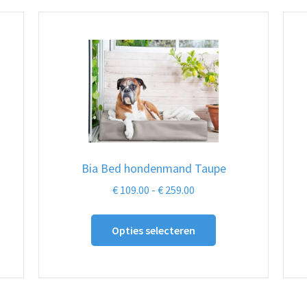
Bia Bed hondenmand Taupe
Prijsklasse:
€
109.00
-
€
259.00
€ 109.00
Dit
tot
Opties selecteren
ct
product
€ 259.00
heeft
dere
meerdere
ies.
variaties.