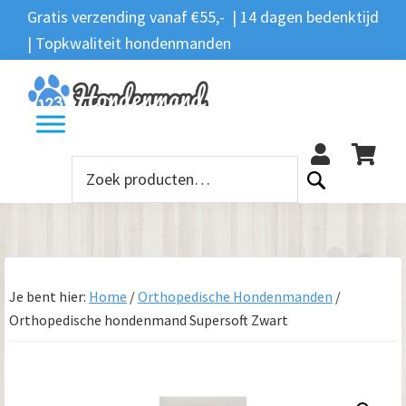
Spring
Door
Spring
Gratis verzending vanaf €55,- | 14 dagen bedenktijd
Zoeken
naar
naar
naar
| Topkwaliteit hondenmanden
Zoeken
naar:
de
de
de
hoofdnavigatie
hoofd
voettekst
12
inhoud
Zoeken
naar:
Je bent hier:
Home
/
Orthopedische Hondenmanden
/
Orthopedische hondenmand Supersoft Zwart