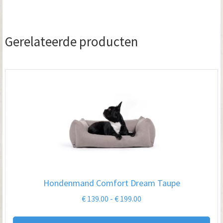
productpagina
Gerelateerde producten
Hondenmand Comfort Dream Taupe
Prijsklasse:
€
139.00
-
€
199.00
€ 139.00
Dit
tot