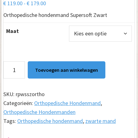
Prijsklasse:
€
119.00
-
€
179.00
€ 119.00
Orthopedische hondenmand Supersoft Zwart
tot
€ 179.00
Maat
Orthopedische
Toevoegen aan winkelwagen
hondenmand
Supersoft
Zwart
SKU:
rpwsszortho
aantal
Categorieën:
Orthopedische Hondenmand
,
Orthopedische Hondenmanden
Tags:
Orthopedische hondenmand
,
zwarte mand