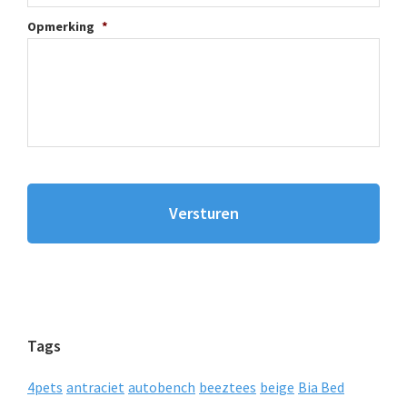
Opmerking
*
Tags
4pets
antraciet
autobench
beeztees
beige
Bia Bed