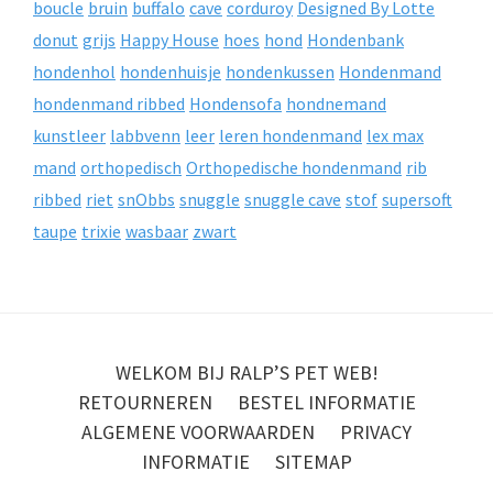
boucle
bruin
buffalo
cave
corduroy
Designed By Lotte
donut
grijs
Happy House
hoes
hond
Hondenbank
hondenhol
hondenhuisje
hondenkussen
Hondenmand
hondenmand ribbed
Hondensofa
hondnemand
kunstleer
labbvenn
leer
leren hondenmand
lex max
mand
orthopedisch
Orthopedische hondenmand
rib
ribbed
riet
snObbs
snuggle
snuggle cave
stof
supersoft
taupe
trixie
wasbaar
zwart
WELKOM BIJ RALP’S PET WEB!
RETOURNEREN
BESTEL INFORMATIE
ALGEMENE VOORWAARDEN
PRIVACY
INFORMATIE
SITEMAP