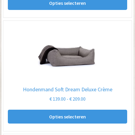
Opties selecteren
pro
€ 199.00
hee
me
var
De
opt
kan
ge
wo
op
Hondenmand Soft Dream Deluxe Crème
de
Prijsklasse:
€
139.00
-
€
209.00
pro
€ 139.00
Dit
tot
Opties selecteren
pro
€ 209.00
hee