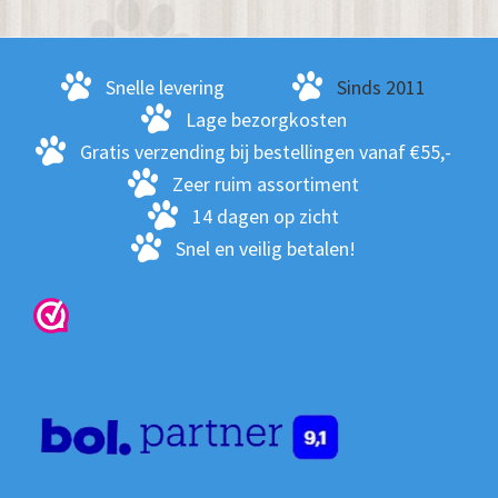
opt
kan
ge
Snelle levering
Sinds 2011
wo
Lage bezorgkosten
op
Gratis verzending bij bestellingen vanaf €55,-
de
Zeer ruim assortiment
pro
14 dagen op zicht
Snel en veilig betalen!