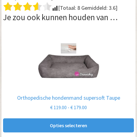
[Totaal:
8
Gemiddeld:
3.6
]
Je zou ook kunnen houden van …
Dit
product
heeft
meerdere
variaties.
Deze
optie
Orthopedische hondenmand supersoft Taupe
kan
Prijsklasse:
€
119.00
-
€
179.00
gekozen
€ 119.00
worden
tot
Opties selecteren
op
€ 179.00
de