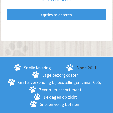
pro
€ 79.95
Dit
tot
Opties selecteren
pro
€ 149.95
hee
me
var
De
opt
kan
ge
Snelle levering
Sinds 2011
wo
Lage bezorgkosten
op
Gratis verzending bij bestellingen vanaf €55,-
de
Zeer ruim assortiment
pro
14 dagen op zicht
Snel en veilig betalen!