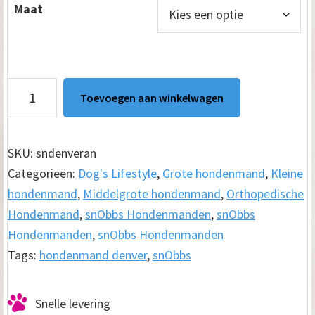
Maat
tot
€ 189.00
SnObbs
Toevoegen aan winkelwagen
Orthopedische
Hondenmand
Denver
SKU:
sndenveran
Antraciet
Categorieën:
Dog's Lifestyle
,
Grote hondenmand
,
Kleine
aantal
hondenmand
,
Middelgrote hondenmand
,
Orthopedische
Hondenmand
,
snObbs Hondenmanden
,
snObbs
Hondenmanden
,
snObbs Hondenmanden
Tags:
hondenmand denver
,
snObbs
Snelle levering