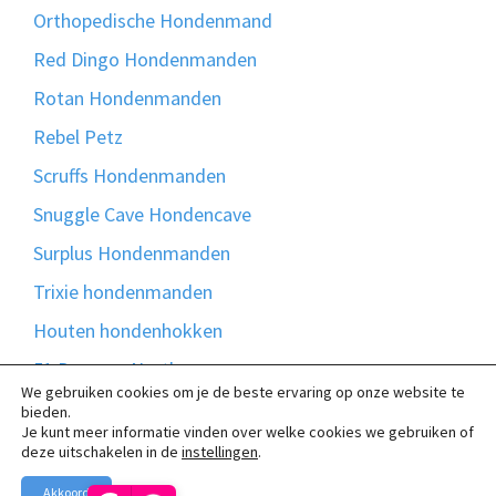
Orthopedische Hondenmand
Red Dingo Hondenmanden
Rotan Hondenmanden
Rebel Petz
Scruffs Hondenmanden
Snuggle Cave Hondencave
Surplus Hondenmanden
Trixie hondenmanden
Houten hondenhokken
51 Degrees North
We gebruiken cookies om je de beste ervaring op onze website te
Bontmand
bieden.
Je kunt meer informatie vinden over welke cookies we gebruiken of
Madison Friends
deze uitschakelen in de
instellingen
.
Akkoord