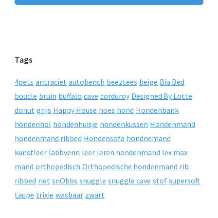
Tags
4pets
antraciet
autobench
beeztees
beige
Bia Bed
boucle
bruin
buffalo
cave
corduroy
Designed By Lotte
donut
grijs
Happy House
hoes
hond
Hondenbank
hondenhol
hondenhuisje
hondenkussen
Hondenmand
hondenmand ribbed
Hondensofa
hondnemand
kunstleer
labbvenn
leer
leren hondenmand
lex max
mand
orthopedisch
Orthopedische hondenmand
rib
ribbed
riet
snObbs
snuggle
snuggle cave
stof
supersoft
taupe
trixie
wasbaar
zwart