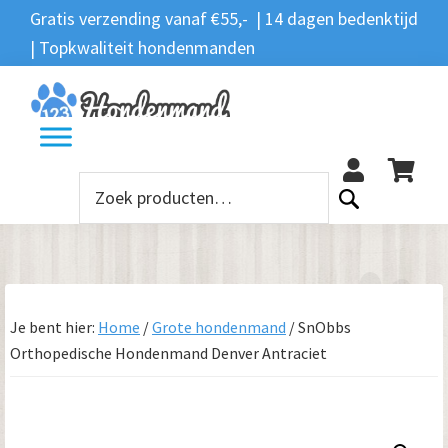
Spring
Door
Spring
Gratis verzending vanaf €55,- | 14 dagen bedenktijd
Zoeken
naar
naar
naar
| Topkwaliteit hondenmanden
Zoeken
naar:
de
de
de
hoofdnavigatie
hoofd
voettekst
12
inhoud
Zoeken
naar:
Je bent hier:
Home
/
Grote hondenmand
/
SnObbs
Orthopedische Hondenmand Denver Antraciet