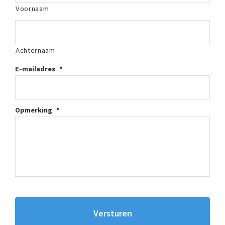
Voornaam
Achternaam
E-mailadres
*
Opmerking
*