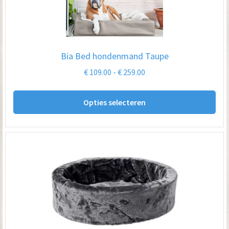
Bia Bed hondenmand Taupe
Prijsklasse:
€
109.00
-
€
259.00
€ 109.00
Dit
tot
Opties selecteren
pro
€ 259.00
hee
me
var
De
opt
kan
ge
wo