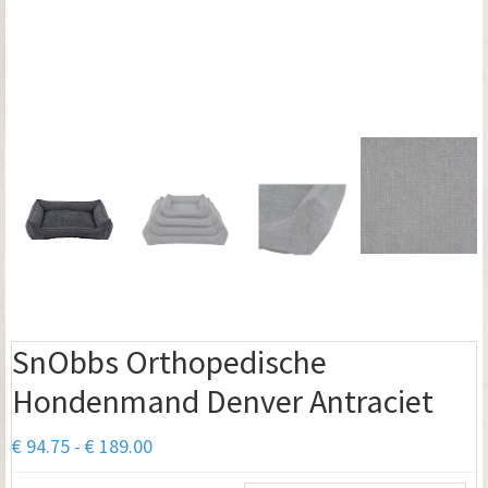
SnObbs Orthopedische
Hondenmand Denver Antraciet
Prijsklasse:
€
94.75
-
€
189.00
€ 94.75