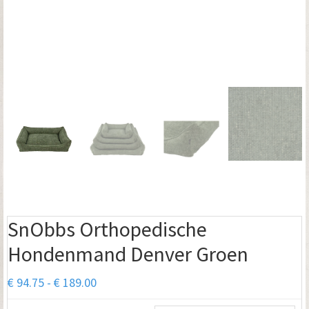
SnObbs Orthopedische
Hondenmand Denver Groen
Prijsklasse:
€
94.75
-
€
189.00
€ 94.75