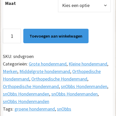
Maat
tot
€ 189.00
SnObbs
Toevoegen aan winkelwagen
Orthopedische
Hondenmand
Denver
SKU:
sndvgroen
Groen
Categorieën:
Grote hondenmand
,
Kleine hondenmand
,
aantal
Merken
,
Middelgrote hondenmand
,
Orthopedische
Hondenmand
,
Orthopedische Hondenmand
,
Orthopedische Hondenmand
,
snObbs Hondenmanden
,
snObbs Hondenmanden
,
snObbs Hondenmanden
,
snObbs Hondenmanden
Tags:
groene hondenmand
,
snObbs