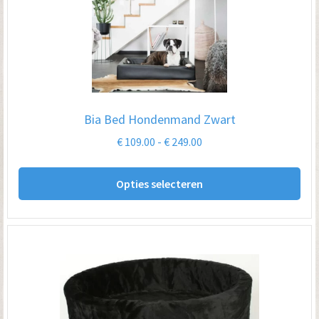
Bia Bed Hondenmand Zwart
Prijsklasse:
€
109.00
-
€
249.00
€ 109.00
Dit
tot
Opties selecteren
pro
€ 249.00
hee
me
var
De
opt
kan