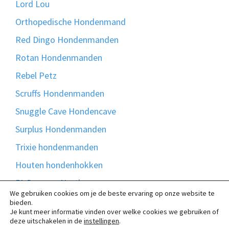
Lord Lou
Orthopedische Hondenmand
Red Dingo Hondenmanden
Rotan Hondenmanden
Rebel Petz
Scruffs Hondenmanden
Snuggle Cave Hondencave
Surplus Hondenmanden
Trixie hondenmanden
Houten hondenhokken
51 Degrees North
We gebruiken cookies om je de beste ervaring op onze website te
Bontmand
bieden.
Je kunt meer informatie vinden over welke cookies we gebruiken of
Madison Friends
deze uitschakelen in de
instellingen
.