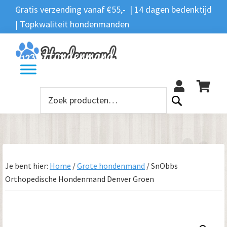
Spring
Door
Spring
Gratis verzending vanaf €55,- | 14 dagen bedenktijd
Zoeken
naar
naar
naar
| Topkwaliteit hondenmanden
Zoeken
naar:
de
de
de
hoofdnavigatie
hoofd
voettekst
12
inhoud
Zoeken
naar:
Je bent hier:
Home
/
Grote hondenmand
/
SnObbs
Orthopedische Hondenmand Denver Groen