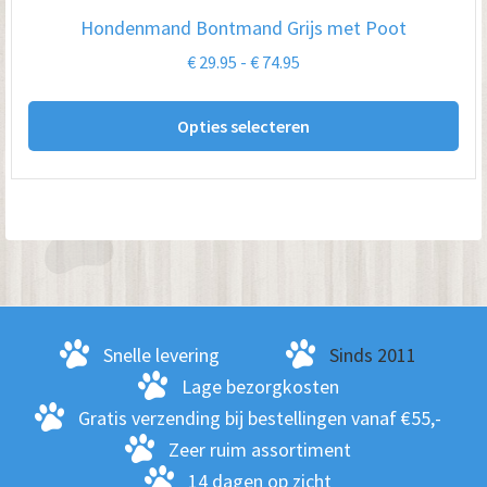
op
Hondenmand Bontmand Grijs met Poot
de
Prijsklasse:
€
29.95
-
€
74.95
pro
€ 29.95
Dit
tot
Opties selecteren
pro
€ 74.95
hee
me
var
De
opt
kan
ge
Snelle levering
Sinds 2011
wo
Lage bezorgkosten
op
Gratis verzending bij bestellingen vanaf €55,-
de
Zeer ruim assortiment
pro
14 dagen op zicht