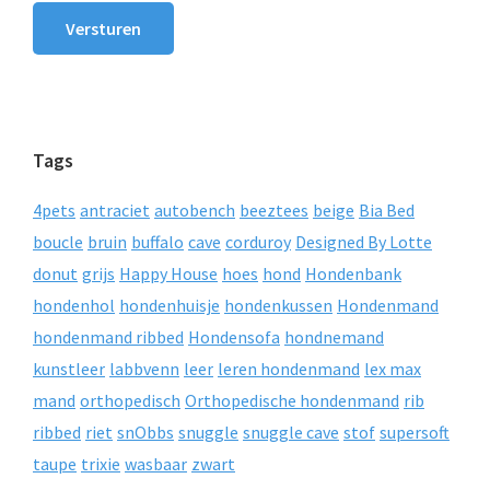
Versturen
Tags
4pets
antraciet
autobench
beeztees
beige
Bia Bed
boucle
bruin
buffalo
cave
corduroy
Designed By Lotte
donut
grijs
Happy House
hoes
hond
Hondenbank
hondenhol
hondenhuisje
hondenkussen
Hondenmand
hondenmand ribbed
Hondensofa
hondnemand
kunstleer
labbvenn
leer
leren hondenmand
lex max
mand
orthopedisch
Orthopedische hondenmand
rib
ribbed
riet
snObbs
snuggle
snuggle cave
stof
supersoft
taupe
trixie
wasbaar
zwart