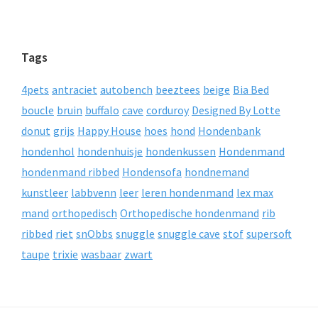
Tags
4pets
antraciet
autobench
beeztees
beige
Bia Bed
boucle
bruin
buffalo
cave
corduroy
Designed By Lotte
donut
grijs
Happy House
hoes
hond
Hondenbank
hondenhol
hondenhuisje
hondenkussen
Hondenmand
hondenmand ribbed
Hondensofa
hondnemand
kunstleer
labbvenn
leer
leren hondenmand
lex max
mand
orthopedisch
Orthopedische hondenmand
rib
ribbed
riet
snObbs
snuggle
snuggle cave
stof
supersoft
taupe
trixie
wasbaar
zwart