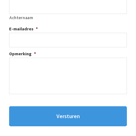
Achternaam
E-mailadres
*
Opmerking
*