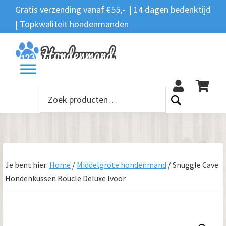
Spring
Door
Spring
Gratis verzending vanaf €55,- | 14 dagen bedenktijd
Zoeken
naar
naar
naar
| Topkwaliteit hondenmanden
Zoeken
naar:
de
de
de
hoofdnavigatie
hoofd
voettekst
12
inhoud
Zoeken
naar:
Je bent hier:
Home
/
Middelgrote hondenmand
/
Snuggle Cave
Hondenkussen Boucle Deluxe Ivoor