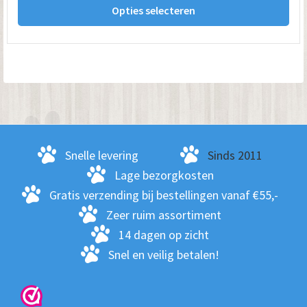
tot
Opties selecteren
pro
€ 74.95
hee
me
var
De
opt
kan
ge
Snelle levering
Sinds 2011
wo
Lage bezorgkosten
op
Gratis verzending bij bestellingen vanaf €55,-
de
Zeer ruim assortiment
pro
14 dagen op zicht
Snel en veilig betalen!