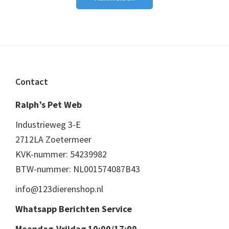
Footer
Contact
Ralph’s Pet Web
Industrieweg 3-E
2712LA Zoetermeer
KVK-nummer: 54239982
BTW-nummer: NL001574087B43
info@123dierenshop.nl
Whatsapp Berichten Service
Maandag-Vrijdag 10:00/17:00