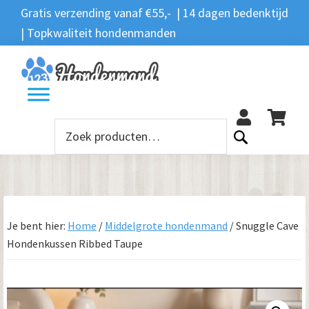
Spring
Door
Spring
Gratis verzending vanaf €55,- | 14 dagen bedenktijd
Zoeken
naar
naar
naar
| Topkwaliteit hondenmanden
Zoeken
naar:
de
de
de
hoofdnavigatie
hoofd
voettekst
12
inhoud
Zoeken
naar:
Je bent hier:
Home
/
Middelgrote hondenmand
/
Snuggle Cave
Hondenkussen Ribbed Taupe