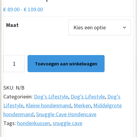
Prijsklasse:
€
89.00
-
€
109.00
€ 89.00
Maat
tot
€ 109.00
Snuggle
Toevoegen aan winkelwagen
Cave
Hondenkussen
Ribbed
SKU:
N/B
Taupe
Categorieën:
Dog's Lifestyle
,
Dog's Lifestyle
,
Dog's
aantal
Lifestyle
,
Kleine hondenmand
,
Merken
,
Middelgrote
hondenmand
,
Snuggle Cave Hondencave
Tags:
hondenkussen
,
snuggle cave