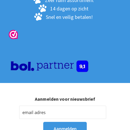
Zeer ruim assortiment
pro
14 dagen op zicht
Snel en veilig betalen!
Aanmelden voor nieuwsbrief