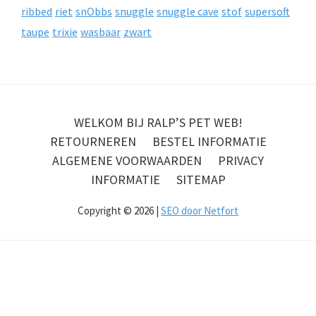
ribbed
riet
snObbs
snuggle
snuggle cave
stof
supersoft
taupe
trixie
wasbaar
zwart
WELKOM BIJ RALP’S PET WEB!
RETOURNEREN
BESTEL INFORMATIE
ALGEMENE VOORWAARDEN
PRIVACY
INFORMATIE
SITEMAP
Copyright © 2026 |
SEO door Netfort