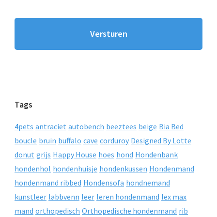
Tags
4pets
antraciet
autobench
beeztees
beige
Bia Bed
boucle
bruin
buffalo
cave
corduroy
Designed By Lotte
donut
grijs
Happy House
hoes
hond
Hondenbank
hondenhol
hondenhuisje
hondenkussen
Hondenmand
hondenmand ribbed
Hondensofa
hondnemand
kunstleer
labbvenn
leer
leren hondenmand
lex max
mand
orthopedisch
Orthopedische hondenmand
rib