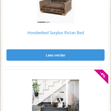
kan
ge
wo
op
Hondenbed Surplus Rotan Bed
de
pro
Lees verder
-4%