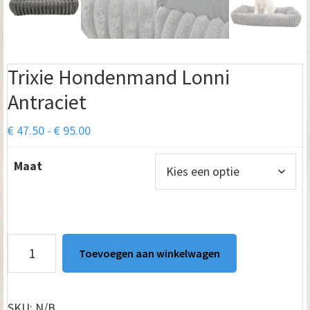
Trixie Hondenmand Lonni
Antraciet
Prijsklasse:
€
47.50
-
€
95.00
€ 47.50
Maat
tot
€ 95.00
Trixie
Toevoegen aan winkelwagen
Hondenmand
Lonni
Antraciet
SKU:
N/B