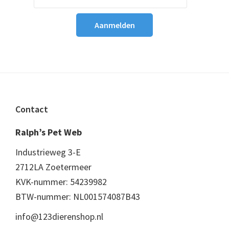
Footer
Contact
Ralph’s Pet Web
Industrieweg 3-E
2712LA Zoetermeer
KVK-nummer: 54239982
BTW-nummer: NL001574087B43
info@123dierenshop.nl