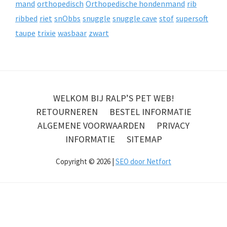
mand
orthopedisch
Orthopedische hondenmand
rib
ribbed
riet
snObbs
snuggle
snuggle cave
stof
supersoft
taupe
trixie
wasbaar
zwart
WELKOM BIJ RALP’S PET WEB!
RETOURNEREN
BESTEL INFORMATIE
ALGEMENE VOORWAARDEN
PRIVACY
INFORMATIE
SITEMAP
Copyright © 2026 |
SEO door Netfort