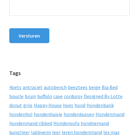
Versturen
Tags
4pets
antraciet
autobench
beeztees
beige
Bia Bed
boucle
bruin
buffalo
cave
corduroy
Designed By Lotte
donut
grijs
Happy House
hoes
hond
Hondenbank
hondenhol
hondenhuisje
hondenkussen
Hondenmand
hondenmand ribbed
Hondensofa
hondnemand
kunstleer
labbvenn
leer
leren hondenmand
lex max