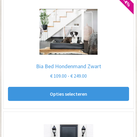
-4%
var
De
opt
kan
ge
wo
op
Bia Bed Hondenmand Zwart
de
Prijsklasse:
€
109.00
-
€
249.00
pro
€ 109.00
Dit
tot
Opties selecteren
pro
€ 249.00
hee
me
var
De