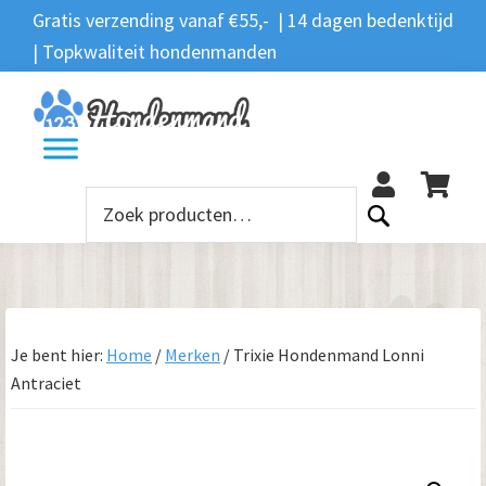
Spring
Door
Spring
Gratis verzending vanaf €55,- | 14 dagen bedenktijd
Zoeken
naar
naar
naar
| Topkwaliteit hondenmanden
Zoeken
naar:
de
de
de
hoofdnavigatie
hoofd
voettekst
12
inhoud
Zoeken
naar:
Je bent hier:
Home
/
Merken
/
Trixie Hondenmand Lonni
Antraciet