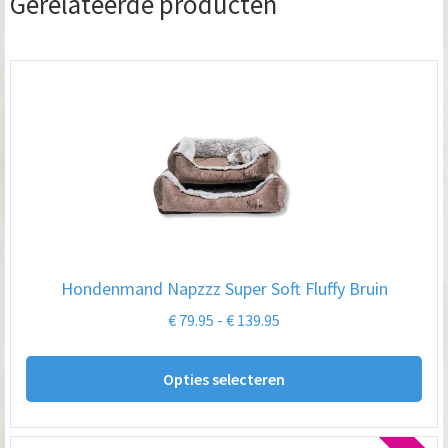
Gerelateerde producten
Hondenmand Napzzz Super Soft Fluffy Bruin
Prijsklasse:
€
79.95
-
€
139.95
€ 79.95
Dit
tot
Opties selecteren
pro
€ 139.95
hee
me