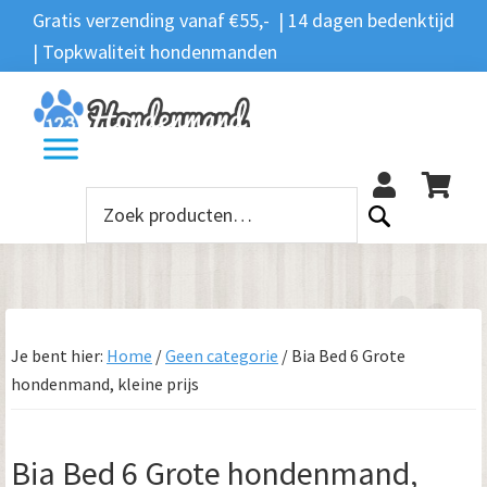
Spring
Door
Spring
Spring
Gratis verzending vanaf €55,- | 14 dagen bedenktijd
Zoeken
naar
naar
naar
naar
| Topkwaliteit hondenmanden
Zoeken
naar:
de
de
de
de
hoofdnavigatie
hoofd
eerste
voettekst
12
inhoud
sidebar
Zoeken
naar:
Je bent hier:
Home
/
Geen categorie
/
Bia Bed 6 Grote
hondenmand, kleine prijs
Bia Bed 6 Grote hondenmand,