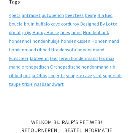
Tags
4pets
antraciet
autobench
beeztees
beige
Bia Bed
boucle
bruin
buffalo
cave
corduroy
Designed By Lotte
donut
grijs
Happy House
hoes
hond
Hondenbank
hondenhol
hondenhuisje
hondenkussen
Hondenmand
hondenmand ribbed
Hondensofa
hondnemand
kunstleer
labbvenn
leer
leren hondenmand
lex max
mand
orthopedisch
Orthopedische hondenmand
rib
ribbed
riet
snObbs
snuggle
snuggle cave
stof
supersoft
taupe
trixie
wasbaar
zwart
WELKOM BIJ RALP’S PET WEB!
RETOURNEREN
BESTEL INFORMATIE