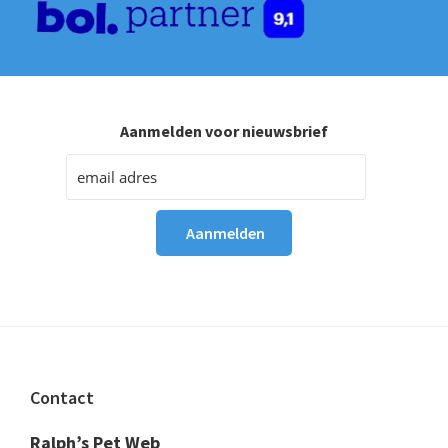
Aanmelden voor nieuwsbrief
Footer
Contact
Ralph’s Pet Web