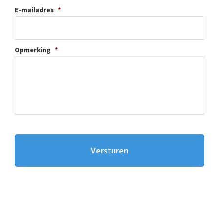
E-mailadres
*
Opmerking
*