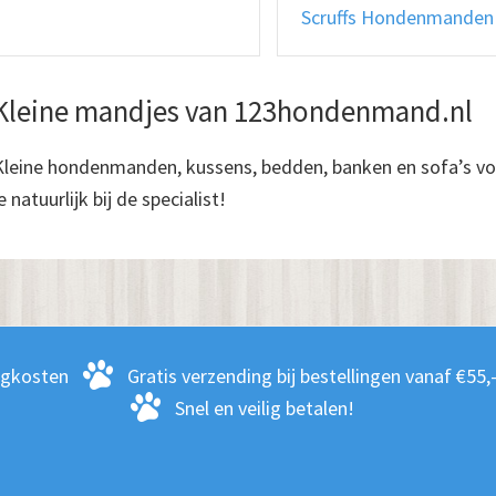
Scruffs Hondenmande
Kleine mandjes van 123hondenmand.nl
Kleine hondenmanden, kussens, bedden, banken en sofa’s vo
e natuurlijk bij de specialist!
rgkosten
Gratis verzending bij bestellingen vanaf €55,
Snel en veilig betalen!