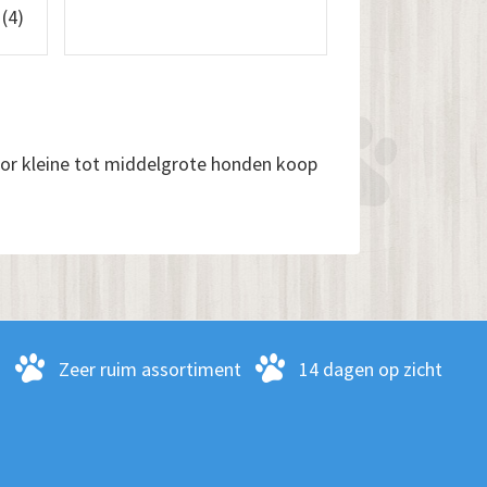
n
(4)
or kleine tot middelgrote honden koop
-
Zeer ruim assortiment
14 dagen op zicht