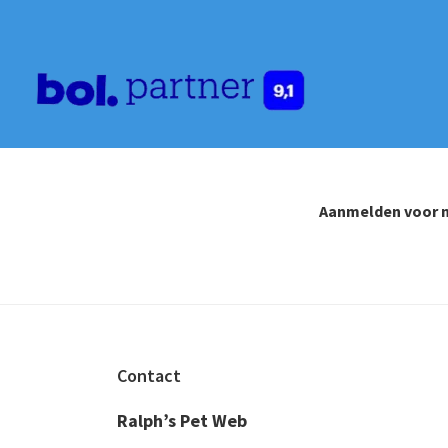
Aanmelden voor n
Footer
Contact
Ralph’s Pet Web