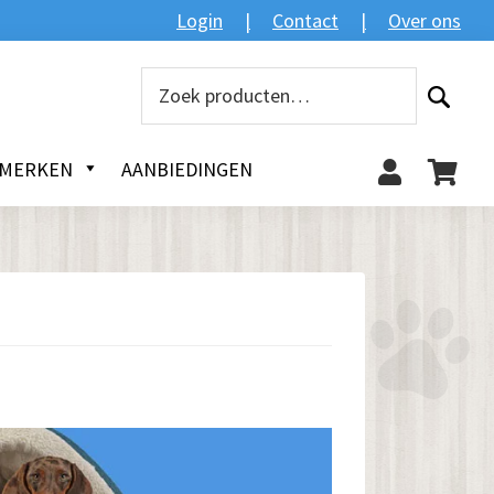
Zoeken
Login
Contact
Over ons
Zoeken
naar:
MERKEN
AANBIEDINGEN