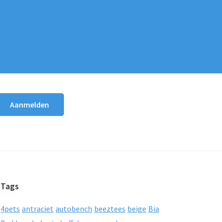
Tags
4pets
antraciet
autobench
beeztees
beige
Bia