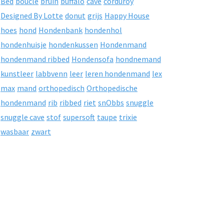
Bed
boucle
bruin
buffalo
cave
corduroy
Designed By Lotte
donut
grijs
Happy House
hoes
hond
Hondenbank
hondenhol
hondenhuisje
hondenkussen
Hondenmand
hondenmand ribbed
Hondensofa
hondnemand
kunstleer
labbvenn
leer
leren hondenmand
lex
max
mand
orthopedisch
Orthopedische
hondenmand
rib
ribbed
riet
snObbs
snuggle
snuggle cave
stof
supersoft
taupe
trixie
wasbaar
zwart