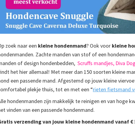
Op zoek naar een
kleine hondenmand
? Ook voor
kleine h
hondenmanden. Zachte manden van stof of een hondenmand
manden of design hondenbedden,
Scruffs mandjes,
Diva Do
vindt het hier allemaal! Met meer dan 150 soorten kleine mand
hond een passende mand. Afgestemd op jouw kleine viervoete
comfortabel plekje thuis, tot en met een “
rieten fietsmand 
Alle hondenmanden zijn makkelijk te reinigen en van hoge kwa
het vinden van een passende hondenmand.
Gratis verzending van jouw kleine hondenmand vanaf € 