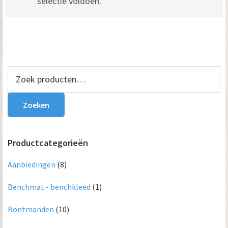
selectie voldoen.
Primaire
Zoeken
naar:
Sidebar
Zoeken
Productcategorieën
Aanbiedingen
(8)
Benchmat - benchkleed
(1)
Bontmanden
(10)