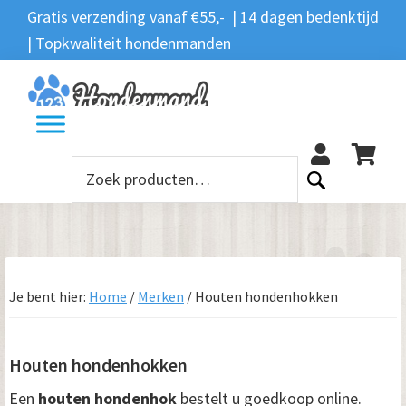
Spring
Door
Spring
Spring
Gratis verzending vanaf €55,- | 14 dagen bedenktijd
Zoeken
naar
naar
naar
naar
| Topkwaliteit hondenmanden
Zoeken
naar:
de
de
de
de
hoofdnavigatie
hoofd
eerste
voettekst
12
inhoud
sidebar
Zoeken
naar:
Je bent hier:
Home
/
Merken
/
Houten hondenhokken
Houten hondenhokken
Een
houten hondenhok
bestelt u goedkoop online.