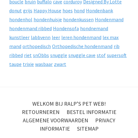
boucle
bruin
buffalo
cave
corduroy
Designed By Lotte
donut
grijs
Happy House
hoes
hond
Hondenbank
hondenhol
hondenhuisje
hondenkussen
Hondenmand
hondenmand ribbed
Hondensofa
hondnemand
kunstleer
labbvenn
leer
leren hondenmand
lex max
mand
orthopedisch
Orthopedische hondenmand
rib
ribbed
riet
snObbs
snuggle
snuggle cave
stof
supersoft
taupe
trixie
wasbaar
zwart
WELKOM BIJ RALP’S PET WEB!
RETOURNEREN
BESTEL INFORMATIE
ALGEMENE VOORWAARDEN
PRIVACY
INFORMATIE
SITEMAP