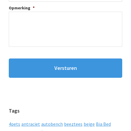
Opmerking
*
Tags
4pets
antraciet
autobench
beeztees
beige
Bia Bed