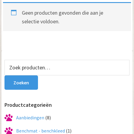
Geen producten gevonden die aan je
selectie voldoen.
Primaire
Zoeken
naar:
Sidebar
Zoeken
Productcategorieën
Aanbiedingen
(8)
Benchmat - benchkleed
(1)