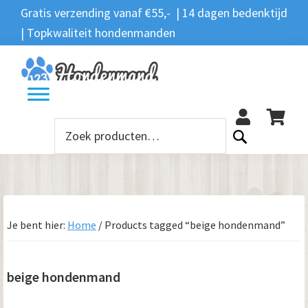
Spring
Door
Spring
Spring
Gratis verzending vanaf €55,- | 14 dagen bedenktijd
Zoeken
naar
naar
naar
naar
| Topkwaliteit hondenmanden
Zoeken
naar:
de
de
de
de
hoofdnavigatie
hoofd
eerste
voettekst
12
inhoud
sidebar
Zoeken
naar:
Je bent hier:
Home
/
Products tagged “beige hondenmand”
beige hondenmand