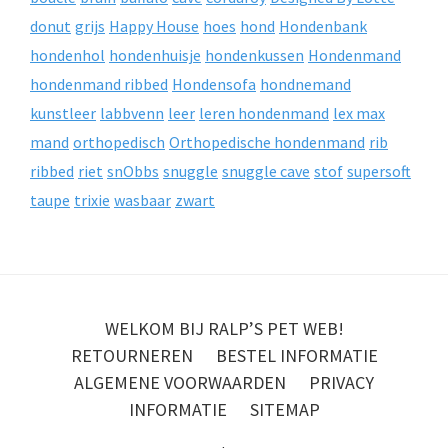
donut
grijs
Happy House
hoes
hond
Hondenbank
hondenhol
hondenhuisje
hondenkussen
Hondenmand
hondenmand ribbed
Hondensofa
hondnemand
kunstleer
labbvenn
leer
leren hondenmand
lex max
mand
orthopedisch
Orthopedische hondenmand
rib
ribbed
riet
snObbs
snuggle
snuggle cave
stof
supersoft
taupe
trixie
wasbaar
zwart
WELKOM BIJ RALP’S PET WEB!
RETOURNEREN
BESTEL INFORMATIE
ALGEMENE VOORWAARDEN
PRIVACY
INFORMATIE
SITEMAP