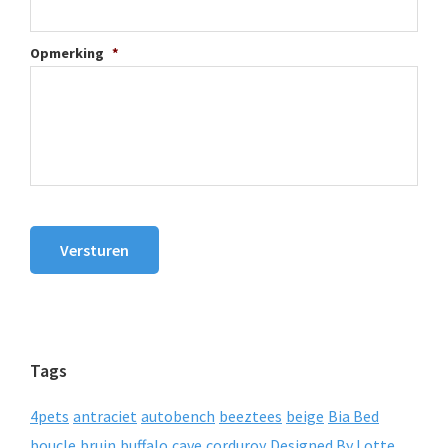
Opmerking
*
Versturen
Tags
4pets
antraciet
autobench
beeztees
beige
Bia Bed
boucle
bruin
buffalo
cave
corduroy
Designed By Lotte