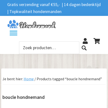
Spring
Door
Spring
Spring
Gratis verzending vanaf €55,- | 14 dagen bedenktijd
Zoeken
naar
naar
naar
naar
| Topkwaliteit hondenmanden
Zoeken
naar:
de
de
de
de
hoofdnavigatie
hoofd
eerste
voettekst
12
inhoud
sidebar
Zoeken
naar:
Je bent hier:
Home
/
Products tagged “boucle hondnemand”
boucle hondnemand