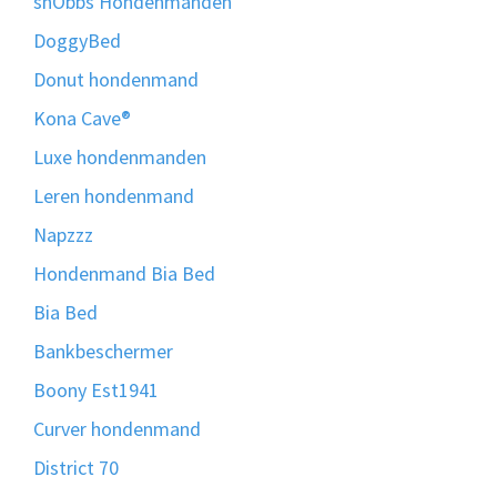
snObbs Hondenmanden
DoggyBed
Donut hondenmand
Kona Cave®
Luxe hondenmanden
Leren hondenmand
Napzzz
Hondenmand Bia Bed
Bia Bed
Bankbeschermer
Boony Est1941
Curver hondenmand
District 70