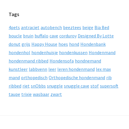
Tags
4pets
antraciet
autobench
beeztees
beige
Bia Bed
boucle
bruin
buffalo
cave
corduroy
Designed By Lotte
donut
grijs
Happy House
hoes
hond
Hondenbank
hondenhol
hondenhuisje
hondenkussen
Hondenmand
hondenmand ribbed
Hondensofa
hondnemand
kunstleer
labbvenn
leer
leren hondenmand
lex max
mand
orthopedisch
Orthopedische hondenmand
rib
ribbed
riet
snObbs
snuggle
snuggle cave
stof
supersoft
taupe
trixie
wasbaar
zwart