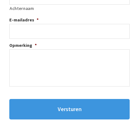
Achternaam
E-mailadres
*
Opmerking
*