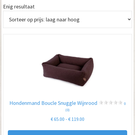
Enig resultaat
Hondenmand Boucle Snuggle Wijnrood
0
(0)
Prijsklasse:
€
65.00
-
€
119.00
€ 65.00
Dit
tot