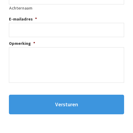
Achternaam
E-mailadres
*
Opmerking
*