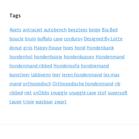
Tags
4pets
antraciet
autobench
beeztees
beige
Bia Bed
boucle
bruin
buffalo
cave
corduroy
Designed By Lotte
donut
grijs
Happy House
hoes
hond
Hondenbank
hondenhol
hondenhuisje
hondenkussen
Hondenmand
hondenmand ribbed
Hondensofa
hondnemand
kunstleer
labbvenn
leer
leren hondenmand
lex max
mand
orthopedisch
Orthopedische hondenmand
rib
ribbed
riet
snObbs
snuggle
snuggle cave
stof
supersoft
taupe
trixie
wasbaar
zwart