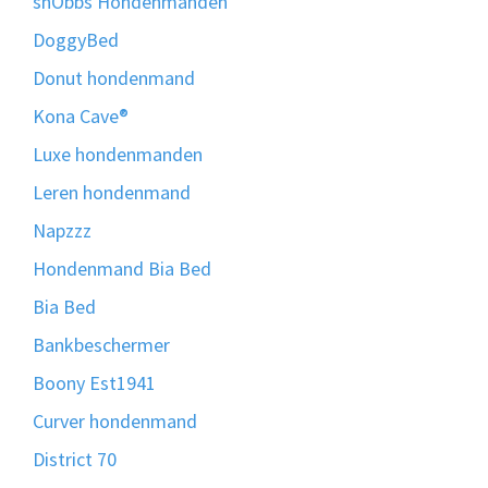
snObbs Hondenmanden
DoggyBed
Donut hondenmand
Kona Cave®
Luxe hondenmanden
Leren hondenmand
Napzzz
Hondenmand Bia Bed
Bia Bed
Bankbeschermer
Boony Est1941
Curver hondenmand
District 70