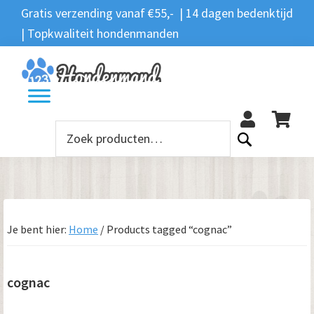
Spring
Door
Spring
Spring
Gratis verzending vanaf €55,- | 14 dagen bedenktijd
Zoeken
naar
naar
naar
naar
| Topkwaliteit hondenmanden
Zoeken
naar:
de
de
de
de
hoofdnavigatie
hoofd
eerste
voettekst
12
inhoud
sidebar
Zoeken
naar:
Je bent hier:
Home
/
Products tagged “cognac”
cognac