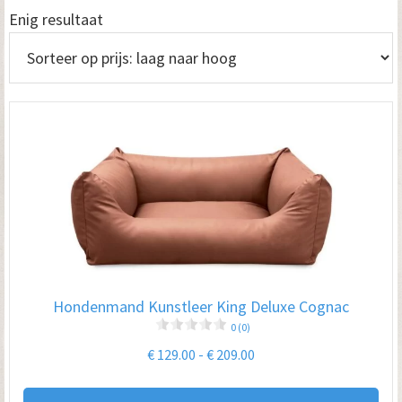
Enig resultaat
Hondenmand Kunstleer King Deluxe Cognac
0 (0)
Prijsklasse:
€
129.00
-
€
209.00
€ 129.00
Dit
tot