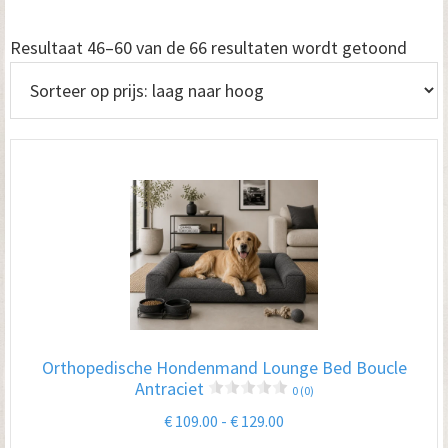
Geso
Resultaat 46–60 van de 66 resultaten wordt getoond
op
prijs:
laag
naar
hoog
Orthopedische Hondenmand Lounge Bed Boucle
Antraciet
0 (0)
Prijsklasse:
€
109.00
-
€
129.00
€ 109.00