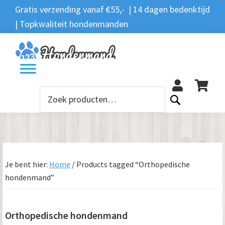
Spring
Door
Spring
Spring
Gratis verzending vanaf €55,- | 14 dagen bedenktijd
Zoeken
naar
naar
naar
naar
| Topkwaliteit hondenmanden
Zoeken
naar:
de
de
de
de
hoofdnavigatie
hoofd
eerste
voettekst
12
inhoud
sidebar
Zoeken
naar:
Je bent hier:
Home
/
Products tagged “Orthopedische
hondenmand”
Orthopedische hondenmand