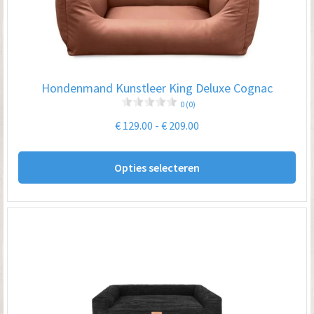
kan
ge
wo
op
Hondenmand Kunstleer King Deluxe Cognac
de
0 (0)
pro
Prijsklasse:
€
129.00
-
€
209.00
€ 129.00
Dit
tot
Opties selecteren
pro
€ 209.00
hee
me
var
De
opt
kan
ge