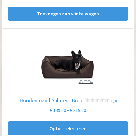
Toevoegen aan winkelwagen
Hondenmand Salutem Bruin
0 (0)
Prijsklasse:
€
139.00
-
€
219.00
€ 139.00
Dit
tot
Opties selecteren
pro
€ 219.00