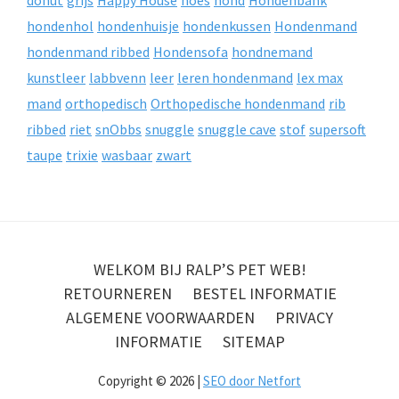
donut
grijs
Happy House
hoes
hond
Hondenbank
hondenhol
hondenhuisje
hondenkussen
Hondenmand
hondenmand ribbed
Hondensofa
hondnemand
kunstleer
labbvenn
leer
leren hondenmand
lex max
mand
orthopedisch
Orthopedische hondenmand
rib
ribbed
riet
snObbs
snuggle
snuggle cave
stof
supersoft
taupe
trixie
wasbaar
zwart
WELKOM BIJ RALP’S PET WEB!
RETOURNEREN
BESTEL INFORMATIE
ALGEMENE VOORWAARDEN
PRIVACY
INFORMATIE
SITEMAP
Copyright © 2026 |
SEO door Netfort