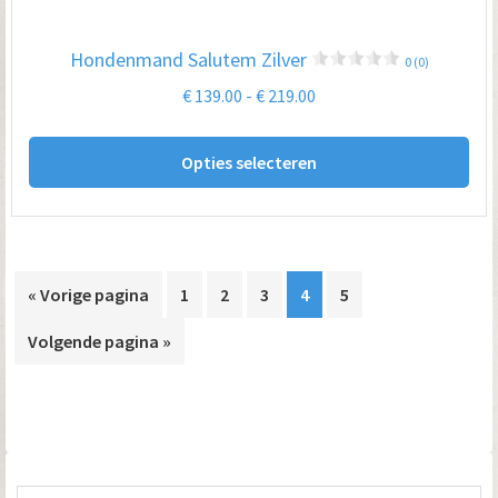
wo
op
Hondenmand Salutem Zilver
0 (0)
de
Prijsklasse:
€
139.00
-
€
219.00
pro
€ 139.00
Dit
tot
Opties selecteren
pro
€ 219.00
hee
me
var
De
« Vorige pagina
1
2
3
4
5
opt
Volgende pagina »
kan
ge
wo
op
de