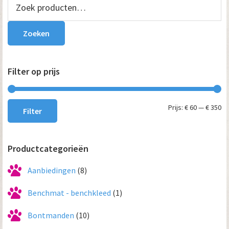
Primaire
Zoeken
pro
naar:
Sidebar
Zoeken
Filter op prijs
Mi
Ma
Prijs:
€ 60
—
€ 350
Filter
pri
pri
Productcategorieën
Aanbiedingen
(8)
Benchmat - benchkleed
(1)
Bontmanden
(10)