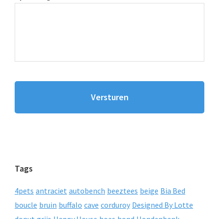
Tags
4pets
antraciet
autobench
beeztees
beige
Bia Bed
boucle
bruin
buffalo
cave
corduroy
Designed By Lotte