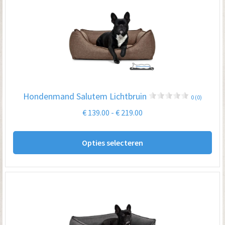
De
opt
kan
ge
wo
op
Hondenmand Salutem Lichtbruin
0 (0)
de
Prijsklasse:
€
139.00
-
€
219.00
pro
€ 139.00
Dit
tot
Opties selecteren
pro
€ 219.00
hee
me
var
De
opt