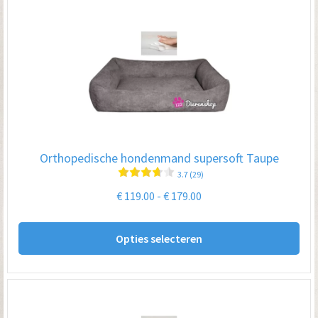
var
De
opt
kan
ge
wo
op
Orthopedische hondenmand supersoft Taupe
de
3.7 (29)
pro
Prijsklasse:
€
119.00
-
€
179.00
€ 119.00
Dit
tot
Opties selecteren
pro
€ 179.00
hee
me
var