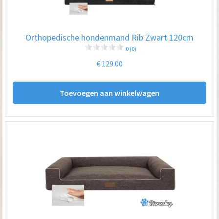
wo
op
Orthopedische hondenmand Rib Zwart 120cm
de
0 (0)
pro
€
129.00
Toevoegen aan winkelwagen