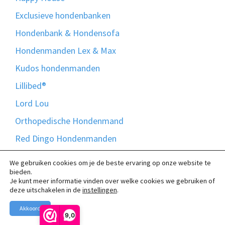
Exclusieve hondenbanken
Hondenbank & Hondensofa
Hondenmanden Lex & Max
Kudos hondenmanden
Lillibed®
Lord Lou
Orthopedische Hondenmand
Red Dingo Hondenmanden
Rotan Hondenmanden
We gebruiken cookies om je de beste ervaring op onze website te
bieden.
Rebel Petz
Je kunt meer informatie vinden over welke cookies we gebruiken of
deze uitschakelen in de
instellingen
.
Scruffs Hondenmanden
Snuggle Cave Hondencave
Akkoord
9,0