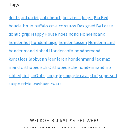
Tags
4pets
antraciet
autobench
beeztees
beige
Bia Bed
boucle
bruin
buffalo
cave
corduroy
Designed By Lotte
donut
grijs
Happy House
hoes
hond
Hondenbank
hondenhol
hondenhuisje
hondenkussen
Hondenmand
hondenmand ribbed
Hondensofa
hondnemand
kunstleer
labbvenn
leer
leren hondenmand
lex max
mand
orthopedisch
Orthopedische hondenmand
rib
ribbed
riet
snObbs
snuggle
snuggle cave
stof
supersoft
taupe
trixie
wasbaar
zwart
WELKOM BIJ RALP’S PET WEB!