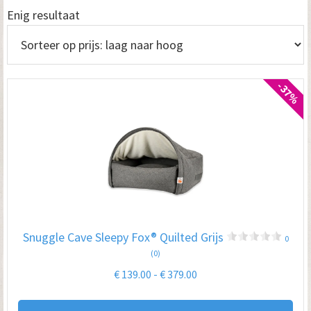
Enig resultaat
-37%
Snuggle Cave Sleepy Fox® Quilted Grijs
0
(0)
Prijsklasse:
€
139.00
-
€
379.00
€ 139.00
Dit
tot