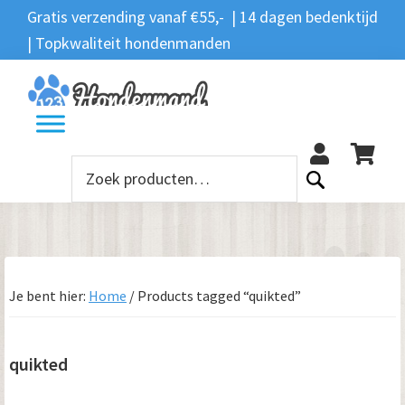
Spring
Door
Spring
Spring
Gratis verzending vanaf €55,- | 14 dagen bedenktijd
Zoeken
naar
naar
naar
naar
| Topkwaliteit hondenmanden
Zoeken
naar:
de
de
de
de
hoofdnavigatie
hoofd
eerste
voettekst
12
inhoud
sidebar
Zoeken
naar:
Je bent hier:
Home
/
Products tagged “quikted”
quikted