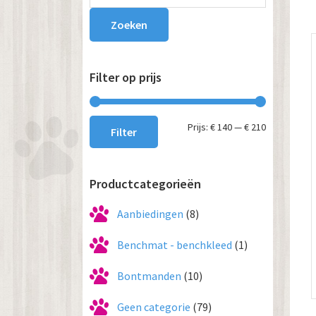
Sidebar
Zoeken
Filter op prijs
Min.
Max.
Prijs:
€ 140
—
€ 210
Filter
prijs
prijs
Productcategorieën
Aanbiedingen
(8)
Benchmat - benchkleed
(1)
Bontmanden
(10)
Geen categorie
(79)