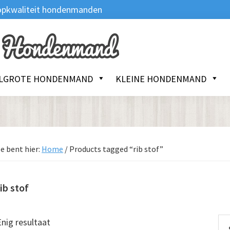
 Topkwaliteit hondenmanden
LGROTE HONDENMAND
KLEINE HONDENMAND
e bent hier:
Home
/
Products tagged “rib stof”
rib stof
Enig resultaat