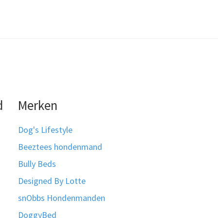
d
Merken
Dog's Lifestyle
Beeztees hondenmand
Bully Beds
Designed By Lotte
snObbs Hondenmanden
DoggyBed