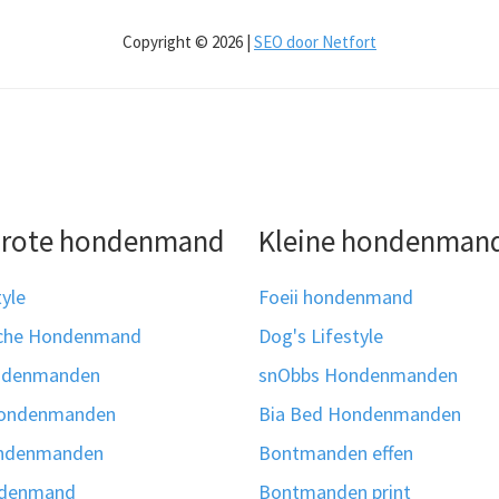
Copyright © 2026 |
SEO door Netfort
grote hondenmand
Kleine hondenman
tyle
Foeii hondenmand
sche Hondenmand
Dog's Lifestyle
ndenmanden
snObbs Hondenmanden
hondenmanden
Bia Bed Hondenmanden
ondenmanden
Bontmanden effen
ndenmand
Bontmanden print