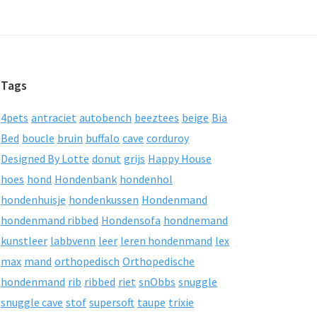
Tags
4pets
antraciet
autobench
beeztees
beige
Bia
Bed
boucle
bruin
buffalo
cave
corduroy
Designed By Lotte
donut
grijs
Happy House
hoes
hond
Hondenbank
hondenhol
hondenhuisje
hondenkussen
Hondenmand
hondenmand ribbed
Hondensofa
hondnemand
kunstleer
labbvenn
leer
leren hondenmand
lex
max
mand
orthopedisch
Orthopedische
hondenmand
rib
ribbed
riet
snObbs
snuggle
snuggle cave
stof
supersoft
taupe
trixie