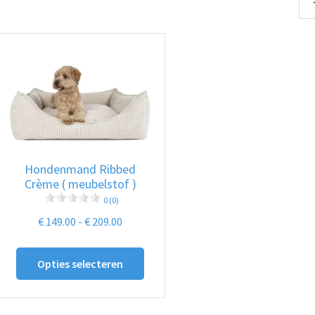
Hondenmand Ribbed
Crème ( meubelstof )
0 (0)
Prijsklasse:
€
149.00
-
€
209.00
€ 149.00
Dit
tot
Opties selecteren
product
€ 209.00
heeft
meerdere