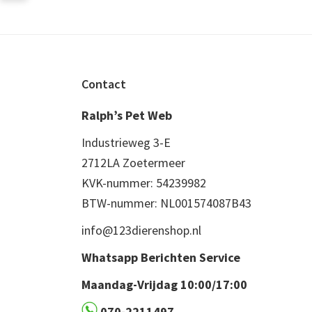
Footer
Contact
Ralph’s Pet Web
Industrieweg 3-E
2712LA Zoetermeer
KVK-nummer: 54239982
BTW-nummer: NL001574087B43
info@123dierenshop.nl
Whatsapp Berichten Service
Maandag-Vrijdag 10:00/17:00
070-2211497