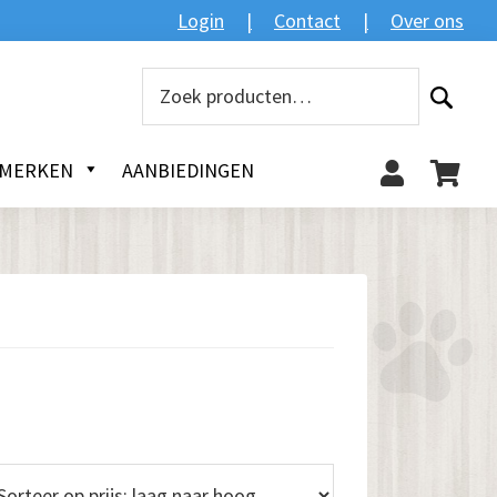
Zoeken
Login
Contact
Over ons
Zoeken
naar:
MERKEN
AANBIEDINGEN