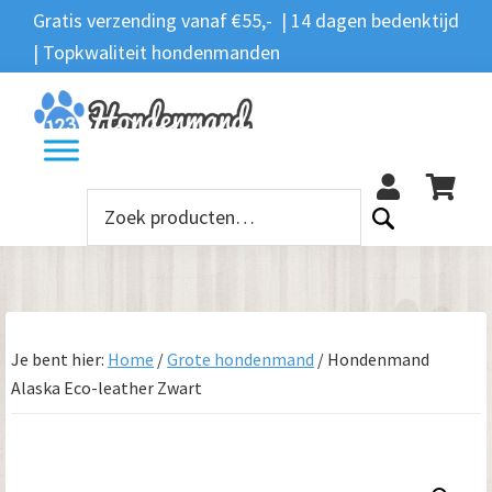
Spring
Door
Spring
Gratis verzending vanaf €55,- | 14 dagen bedenktijd
Zoeken
naar
naar
naar
| Topkwaliteit hondenmanden
Zoeken
naar:
de
de
de
hoofdnavigatie
hoofd
voettekst
12
inhoud
Zoeken
naar:
Je bent hier:
Home
/
Grote hondenmand
/
Hondenmand
Alaska Eco-leather Zwart