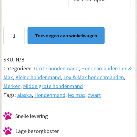
€ 149.95
Hondenmand
Toevoegen aan winkelwagen
Alaska
Eco-
leather
SKU:
N/B
Zwart
Categorieën:
Grote hondenmand
,
Hondenmanden Lex &
aantal
Max
,
Kleine hondenmand
,
Lex & Max hondenmanden
,
Merken
,
Middelgrote hondenmand
Tags:
alaska
,
Hondenmand
,
lex max
,
zwart
Snelle levering
Lage bezorgkosten