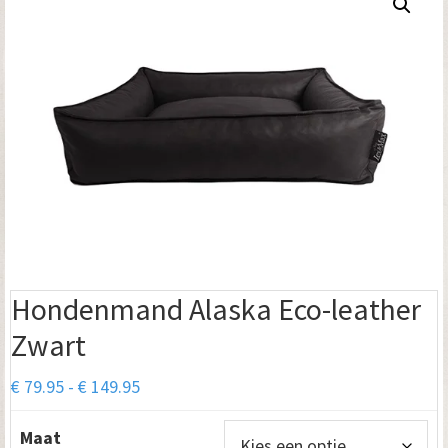
Hondenmand Alaska Eco-leather
Zwart
Prijsklasse:
€
79.95
-
€
149.95
€ 79.95
Maat
tot