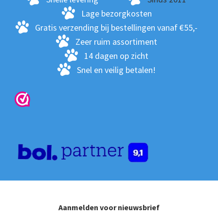
wo
Lage bezorgkosten
op
Gratis verzending bij bestellingen vanaf €55,-
de
Zeer ruim assortiment
pro
14 dagen op zicht
Snel en veilig betalen!
Aanmelden voor nieuwsbrief