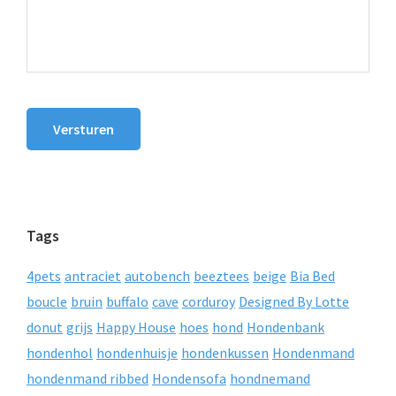
Versturen
Tags
4pets
antraciet
autobench
beeztees
beige
Bia Bed
boucle
bruin
buffalo
cave
corduroy
Designed By Lotte
donut
grijs
Happy House
hoes
hond
Hondenbank
hondenhol
hondenhuisje
hondenkussen
Hondenmand
hondenmand ribbed
Hondensofa
hondnemand