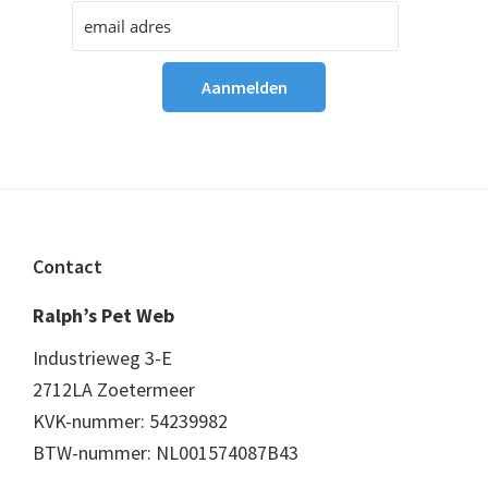
Footer
Contact
Ralph’s Pet Web
Industrieweg 3-E
2712LA Zoetermeer
KVK-nummer: 54239982
BTW-nummer: NL001574087B43