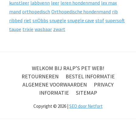
kunstleer
labbvenn
leer
leren hondenmand
lex max
mand
orthopedisch
Orthopedische hondenmand
rib
ribbed
riet
snObbs
snuggle
snuggle cave
stof
supersoft
taupe
trixie
wasbaar
zwart
WELKOM BIJ RALP’S PET WEB!
RETOURNEREN
BESTEL INFORMATIE
ALGEMENE VOORWAARDEN
PRIVACY
INFORMATIE
SITEMAP
Copyright © 2026 |
SEO door Netfort