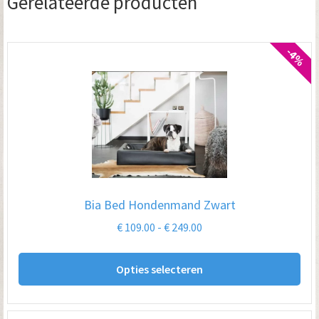
Gerelateerde producten
-4%
Bia Bed Hondenmand Zwart
Prijsklasse:
€
109.00
-
€
249.00
€ 109.00
Dit
tot
Opties selecteren
pro
€ 249.00
hee
me