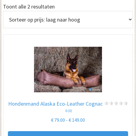
Gesorteerd
Toont alle 2 resultaten
op
prijs:
laag
naar
hoog
Hondenmand Alaska Eco-Leather Cognac
0 (0)
Prijsklasse:
€
79.00
-
€
149.00
€ 79.00
Dit
tot