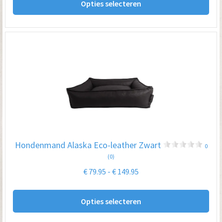
Opties selecteren
pro
€ 149.00
hee
me
var
De
opt
kan
ge
wo
op
Hondenmand Alaska Eco-leather Zwart
0
de
(0)
pro
Prijsklasse:
€
79.95
-
€
149.95
€ 79.95
Dit
tot
Opties selecteren
pro
€ 149.95
hee