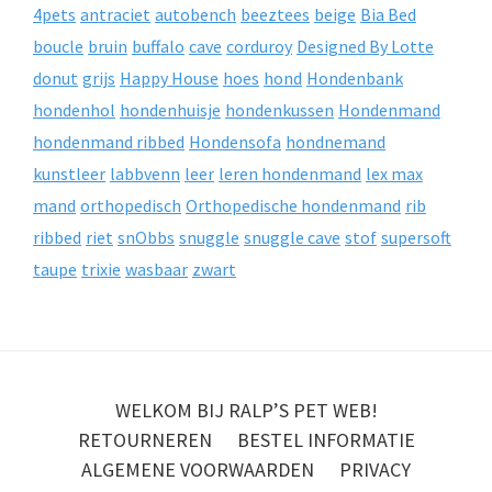
4pets
antraciet
autobench
beeztees
beige
Bia Bed
boucle
bruin
buffalo
cave
corduroy
Designed By Lotte
donut
grijs
Happy House
hoes
hond
Hondenbank
hondenhol
hondenhuisje
hondenkussen
Hondenmand
hondenmand ribbed
Hondensofa
hondnemand
kunstleer
labbvenn
leer
leren hondenmand
lex max
mand
orthopedisch
Orthopedische hondenmand
rib
ribbed
riet
snObbs
snuggle
snuggle cave
stof
supersoft
taupe
trixie
wasbaar
zwart
WELKOM BIJ RALP’S PET WEB!
RETOURNEREN
BESTEL INFORMATIE
ALGEMENE VOORWAARDEN
PRIVACY