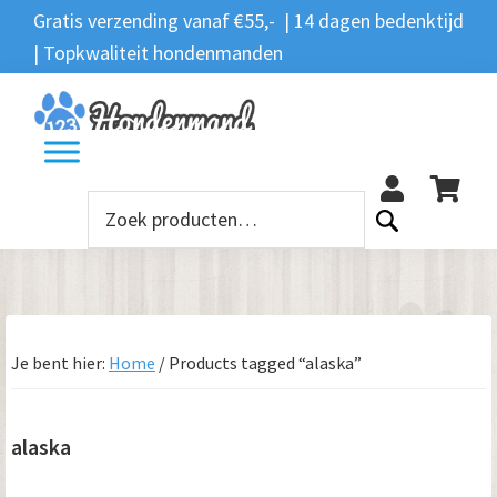
Spring
Door
Spring
Spring
Gratis verzending vanaf €55,- | 14 dagen bedenktijd
Zoeken
naar
naar
naar
naar
| Topkwaliteit hondenmanden
Zoeken
naar:
de
de
de
de
hoofdnavigatie
hoofd
eerste
voettekst
12
inhoud
sidebar
Zoeken
naar:
Je bent hier:
Home
/
Products tagged “alaska”
alaska