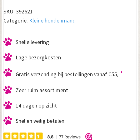
Girjs
60
SKU:
392621
cm
Categorie:
Kleine hondenmand
aantal
Snelle levering
Lage bezorgkosten
*
Gratis verzending bij bestellingen vanaf €55,-
Zeer ruim assortiment
14 dagen op zicht
Snel en veilig betalen