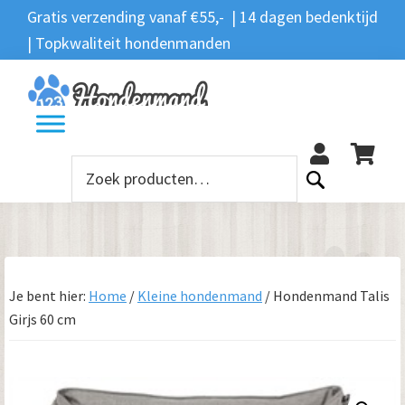
Spring
Door
Spring
Gratis verzending vanaf €55,- | 14 dagen bedenktijd
Zoeken
naar
naar
naar
| Topkwaliteit hondenmanden
Zoeken
naar:
de
de
de
hoofdnavigatie
hoofd
voettekst
12
inhoud
Zoeken
naar:
Je bent hier:
Home
/
Kleine hondenmand
/
Hondenmand Talis
Girjs 60 cm