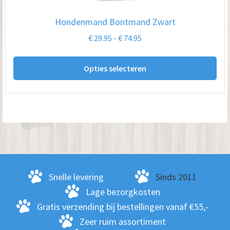
op
Hondenmand Bontmand Zwart
de
Prijsklasse:
€
29.95
-
€
74.95
pro
€ 29.95
Dit
tot
Opties selecteren
pro
€ 74.95
hee
me
var
De
opt
kan
ge
Snelle levering
Sinds 2011
wo
Lage bezorgkosten
op
Gratis verzending bij bestellingen vanaf €55,-
de
Zeer ruim assortiment