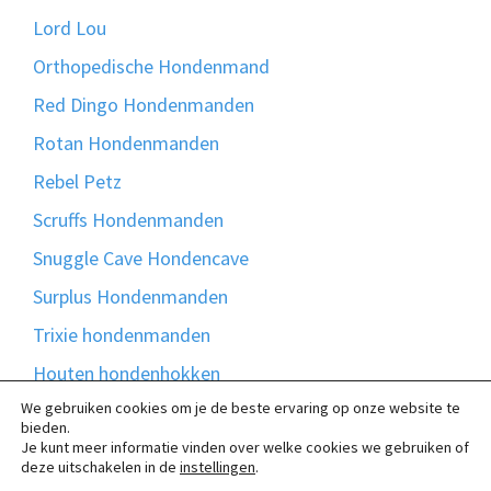
Lord Lou
Orthopedische Hondenmand
Red Dingo Hondenmanden
Rotan Hondenmanden
Rebel Petz
Scruffs Hondenmanden
Snuggle Cave Hondencave
Surplus Hondenmanden
Trixie hondenmanden
Houten hondenhokken
We gebruiken cookies om je de beste ervaring op onze website te
51 Degrees North
bieden.
Bontmand
Je kunt meer informatie vinden over welke cookies we gebruiken of
deze uitschakelen in de
instellingen
.
Madison Friends