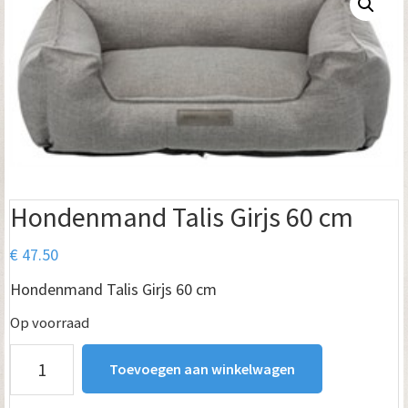
Hondenmand Talis Girjs 60 cm
€
47.50
Hondenmand Talis Girjs 60 cm
Op voorraad
Hondenmand
Toevoegen aan winkelwagen
Talis