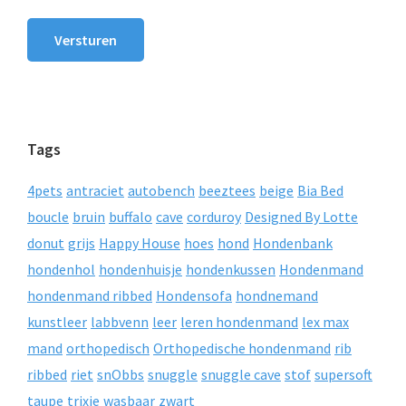
Versturen
Tags
4pets
antraciet
autobench
beeztees
beige
Bia Bed
boucle
bruin
buffalo
cave
corduroy
Designed By Lotte
donut
grijs
Happy House
hoes
hond
Hondenbank
hondenhol
hondenhuisje
hondenkussen
Hondenmand
hondenmand ribbed
Hondensofa
hondnemand
kunstleer
labbvenn
leer
leren hondenmand
lex max
mand
orthopedisch
Orthopedische hondenmand
rib
ribbed
riet
snObbs
snuggle
snuggle cave
stof
supersoft
taupe
trixie
wasbaar
zwart