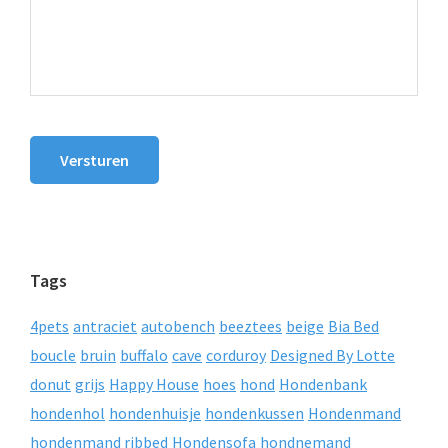
Versturen
Tags
4pets
antraciet
autobench
beeztees
beige
Bia Bed
boucle
bruin
buffalo
cave
corduroy
Designed By Lotte
donut
grijs
Happy House
hoes
hond
Hondenbank
hondenhol
hondenhuisje
hondenkussen
Hondenmand
hondenmand ribbed
Hondensofa
hondnemand