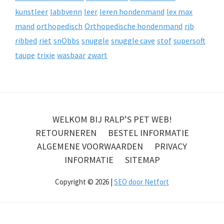
kunstleer
labbvenn
leer
leren hondenmand
lex max
mand
orthopedisch
Orthopedische hondenmand
rib
ribbed
riet
snObbs
snuggle
snuggle cave
stof
supersoft
taupe
trixie
wasbaar
zwart
WELKOM BIJ RALP’S PET WEB!
RETOURNEREN
BESTEL INFORMATIE
ALGEMENE VOORWAARDEN
PRIVACY
INFORMATIE
SITEMAP
Copyright © 2026 |
SEO door Netfort