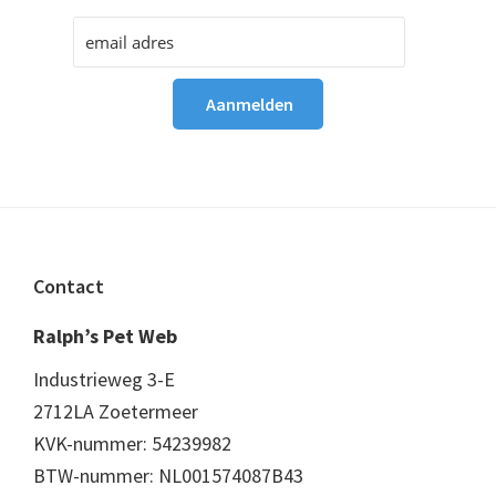
Footer
Contact
Ralph’s Pet Web
Industrieweg 3-E
2712LA Zoetermeer
KVK-nummer: 54239982
BTW-nummer: NL001574087B43