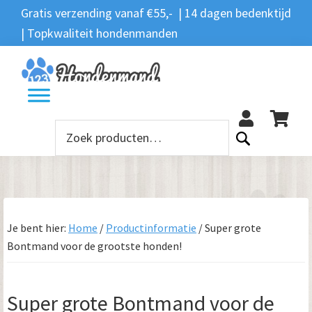
Spring
Door
Spring
Spring
Gratis verzending vanaf €55,- | 14 dagen bedenktijd
Zoeken
naar
naar
naar
naar
| Topkwaliteit hondenmanden
Zoeken
naar:
de
de
de
de
hoofdnavigatie
hoofd
eerste
voettekst
12
inhoud
sidebar
Zoeken
naar:
Je bent hier:
Home
/
Productinformatie
/
Super grote
Bontmand voor de grootste honden!
Super grote Bontmand voor de