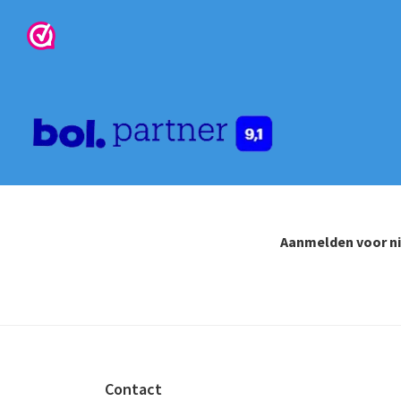
Aanmelden voor n
Footer
Contact