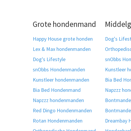
Grote hondenmand
Middel
Happy House grote honden
Dog's Lifes
Lex & Max hondenmanden
Orthopedi
Dog's Lifestyle
snObbs Ho
snObbs Hondenmanden
Kunstleer 
Kunstleer hondenmanden
Bia Bed H
Bia Bed Hondenmand
Napzzz ho
Napzzz hondenmanden
Bontmanden
Red Dingo Hondenmanden
Bontmanden
Rotan Hondenmanden
Dreambay 
Orthopedische Hondenmand
Hondenban