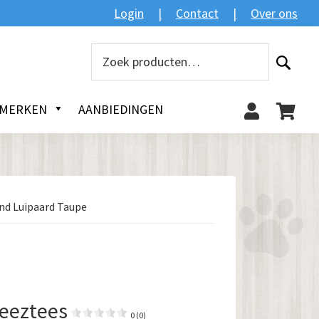
Zoeken
Login
Contact
Over ons
Zoeken
naar:
MERKEN
AANBIEDINGEN
d Luipaard Taupe
eeztees
0 (0)