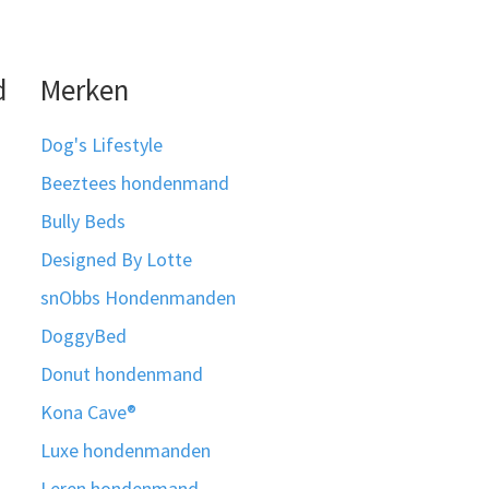
d
Merken
Dog's Lifestyle
Beeztees hondenmand
Bully Beds
Designed By Lotte
snObbs Hondenmanden
DoggyBed
Donut hondenmand
Kona Cave®
Luxe hondenmanden
Leren hondenmand