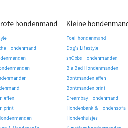
grote hondenmand
Kleine hondenman
tyle
Foeii hondenmand
sche Hondenmand
Dog's Lifestyle
ndenmanden
snObbs Hondenmanden
hondenmanden
Bia Bed Hondenmanden
ondenmanden
Bontmanden effen
ndenmand
Bontmanden print
 effen
Dreambay Hondenmand
 print
Hondenbank & Hondensofa
Hondenmanden
Hondenhuisjes
ken & Hondensofa
Kunstleer hondenmanden