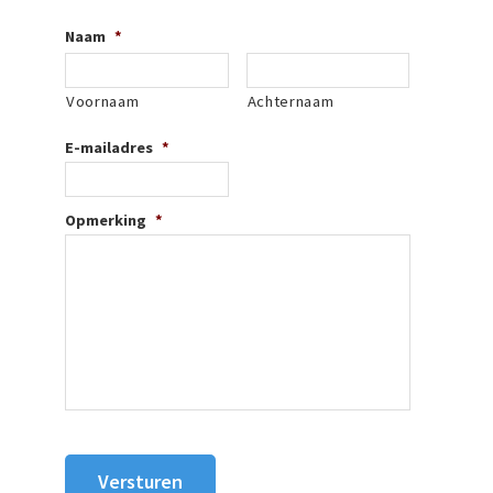
Naam
*
Voornaam
Achternaam
E-mailadres
*
Opmerking
*