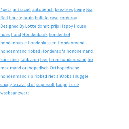
4pets
antraciet
autobench
beeztees
beige
Bia
Bed
boucle
bruin
buffalo
cave
corduroy
Designed By Lotte
donut
grijs
Happy House
hoes
hond
Hondenbank
hondenhol
hondenhuisje
hondenkussen
Hondenmand
hondenmand ribbed
Hondensofa
hondnemand
kunstleer
labbvenn
leer
leren hondenmand
lex
max
mand
orthopedisch
Orthopedische
hondenmand
rib
ribbed
riet
snObbs
snuggle
snuggle cave
stof
supersoft
taupe
trixie
wasbaar
zwart