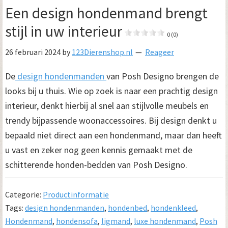
Een design hondenmand brengt
stijl in uw interieur
0 (0)
26 februari 2024
by
123Dierenshop.nl
Reageer
De
design hondenmanden
van Posh Designo brengen de
looks bij u thuis. Wie op zoek is naar een prachtig design
interieur, denkt hierbij al snel aan stijlvolle meubels en
trendy bijpassende woonaccessoires. Bij design denkt u
bepaald niet direct aan een hondenmand, maar dan heeft
u vast en zeker nog geen kennis gemaakt met de
schitterende honden-bedden van Posh Designo.
Categorie:
Productinformatie
Tags:
design hondenmanden
,
hondenbed
,
hondenkleed
,
Hondenmand
,
hondensofa
,
ligmand
,
luxe hondenmand
,
Posh