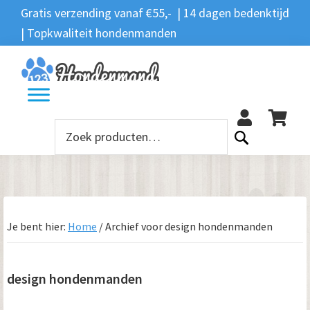
Spring
Door
Spring
Spring
Gratis verzending vanaf €55,- | 14 dagen bedenktijd
Zoeken
naar
naar
naar
naar
| Topkwaliteit hondenmanden
Zoeken
naar:
de
de
de
de
hoofdnavigatie
hoofd
eerste
voettekst
12
inhoud
sidebar
Zoeken
naar:
Je bent hier:
Home
/
Archief voor design hondenmanden
design hondenmanden