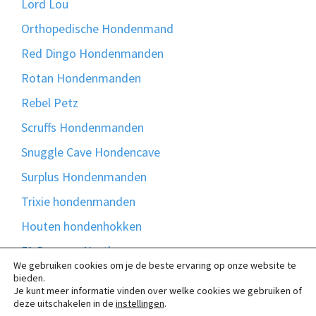
Lord Lou
Orthopedische Hondenmand
Red Dingo Hondenmanden
Rotan Hondenmanden
Rebel Petz
Scruffs Hondenmanden
Snuggle Cave Hondencave
Surplus Hondenmanden
Trixie hondenmanden
Houten hondenhokken
51 Degrees North
We gebruiken cookies om je de beste ervaring op onze website te
Bontmand
bieden.
Je kunt meer informatie vinden over welke cookies we gebruiken of
Madison Friends
deze uitschakelen in de
instellingen
.