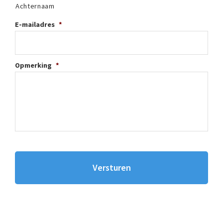
Achternaam
E-mailadres
*
Opmerking
*