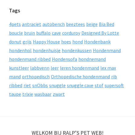
Tags
4pets
antraciet
autobench
beeztees
beige
Bia Bed
boucle
bruin
buffalo
cave
corduroy
Designed By Lotte
donut
grijs
Happy House
hoes
hond
Hondenbank
hondenhol
hondenhuisje
hondenkussen
Hondenmand
hondenmand ribbed
Hondensofa
hondnemand
kunstleer
labbvenn
leer
leren hondenmand
lex max
mand
orthopedisch
Orthopedische hondenmand
rib
ribbed
riet
snObbs
snuggle
snuggle cave
stof
supersoft
taupe
trixie
wasbaar
zwart
WELKOM BIJ RALP’S PET WEB!