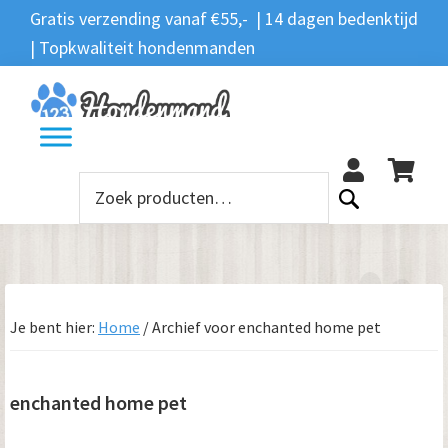
Spring
Door
Spring
Spring
Gratis verzending vanaf €55,- | 14 dagen bedenktijd
Zoeken
naar
naar
naar
naar
| Topkwaliteit hondenmanden
Zoeken
naar:
de
de
de
de
hoofdnavigatie
hoofd
eerste
voettekst
12
inhoud
sidebar
Zoeken
naar:
Je bent hier:
Home
/
Archief voor enchanted home pet
enchanted home pet