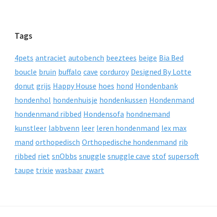
Tags
4pets
antraciet
autobench
beeztees
beige
Bia Bed
boucle
bruin
buffalo
cave
corduroy
Designed By Lotte
donut
grijs
Happy House
hoes
hond
Hondenbank
hondenhol
hondenhuisje
hondenkussen
Hondenmand
hondenmand ribbed
Hondensofa
hondnemand
kunstleer
labbvenn
leer
leren hondenmand
lex max
mand
orthopedisch
Orthopedische hondenmand
rib
ribbed
riet
snObbs
snuggle
snuggle cave
stof
supersoft
taupe
trixie
wasbaar
zwart