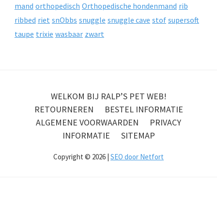
mand
orthopedisch
Orthopedische hondenmand
rib
ribbed
riet
snObbs
snuggle
snuggle cave
stof
supersoft
taupe
trixie
wasbaar
zwart
WELKOM BIJ RALP’S PET WEB!
RETOURNEREN
BESTEL INFORMATIE
ALGEMENE VOORWAARDEN
PRIVACY
INFORMATIE
SITEMAP
Copyright © 2026 |
SEO door Netfort