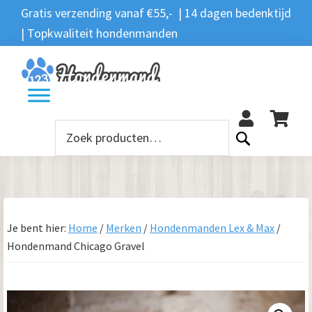
Spring
Door
Spring
Gratis verzending vanaf €55,- | 14 dagen bedenktijd
Zoeken
naar
naar
naar
| Topkwaliteit hondenmanden
Zoeken
naar:
de
de
de
hoofdnavigatie
hoofd
voettekst
12
inhoud
Zoeken
naar:
Je bent hier:
Home
/
Merken
/
Hondenmanden Lex & Max
/
Hondenmand Chicago Gravel