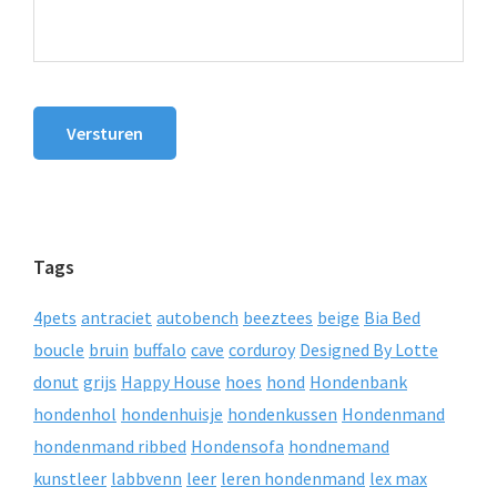
Versturen
Tags
4pets
antraciet
autobench
beeztees
beige
Bia Bed
boucle
bruin
buffalo
cave
corduroy
Designed By Lotte
donut
grijs
Happy House
hoes
hond
Hondenbank
hondenhol
hondenhuisje
hondenkussen
Hondenmand
hondenmand ribbed
Hondensofa
hondnemand
kunstleer
labbvenn
leer
leren hondenmand
lex max