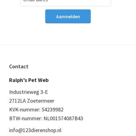
Footer
Contact
Ralph’s Pet Web
Industrieweg 3-E
2712LA Zoetermeer
KVK-nummer: 54239982
BTW-nummer: NL001574087B43
info@123dierenshop.nl