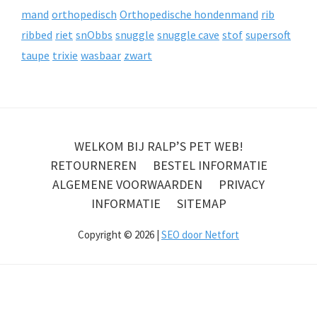
mand
orthopedisch
Orthopedische hondenmand
rib
ribbed
riet
snObbs
snuggle
snuggle cave
stof
supersoft
taupe
trixie
wasbaar
zwart
WELKOM BIJ RALP’S PET WEB!
RETOURNEREN
BESTEL INFORMATIE
ALGEMENE VOORWAARDEN
PRIVACY
INFORMATIE
SITEMAP
Copyright © 2026 |
SEO door Netfort