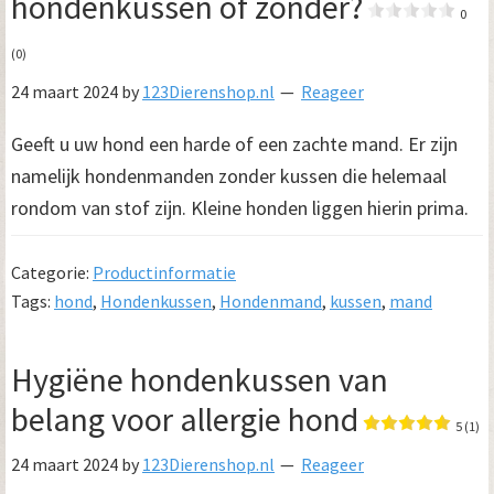
hondenkussen of zonder?
0
(0)
24 maart 2024
by
123Dierenshop.nl
Reageer
Geeft u uw hond een harde of een zachte mand. Er zijn
namelijk hondenmanden zonder kussen die helemaal
rondom van stof zijn. Kleine honden liggen hierin prima.
Categorie:
Productinformatie
Tags:
hond
,
Hondenkussen
,
Hondenmand
,
kussen
,
mand
Hygiëne hondenkussen van
belang voor allergie hond
5 (1)
24 maart 2024
by
123Dierenshop.nl
Reageer