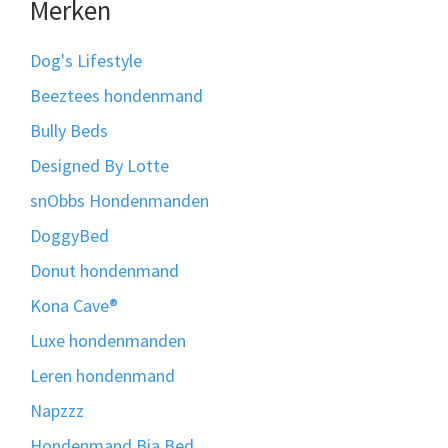
Merken
Dog's Lifestyle
Beeztees hondenmand
Bully Beds
Designed By Lotte
snObbs Hondenmanden
DoggyBed
Donut hondenmand
Kona Cave®
Luxe hondenmanden
Leren hondenmand
Napzzz
Hondenmand Bia Bed