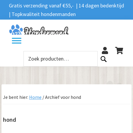
Spring
Door
Spring
Spring
Gratis verzending vanaf €55,- | 14 dagen bedenktijd
Zoeken
naar
naar
naar
naar
| Topkwaliteit hondenmanden
Zoeken
naar:
de
de
de
de
hoofdnavigatie
hoofd
eerste
voettekst
12
inhoud
sidebar
Zoeken
naar:
Je bent hier:
Home
/
Archief voor hond
hond