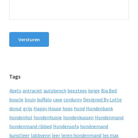
Versturen
Tags
4pets
antraciet
autobench
beeztees
beige
Bia Bed
boucle
bruin
buffalo
cave
corduroy
Designed By Lotte
donut
grijs
Happy House
hoes
hond
Hondenbank
hondenhol
hondenhuisje
hondenkussen
Hondenmand
hondenmand ribbed
Hondensofa
hondnemand
kunstleer
labbvenn
leer
leren hondenmand
lex max