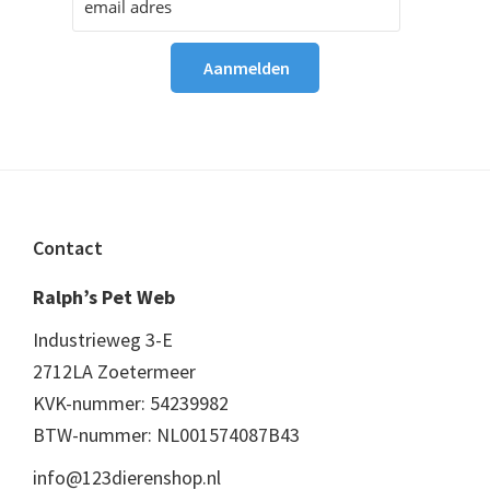
Footer
Contact
Ralph’s Pet Web
Industrieweg 3-E
2712LA Zoetermeer
KVK-nummer: 54239982
BTW-nummer: NL001574087B43
info@123dierenshop.nl