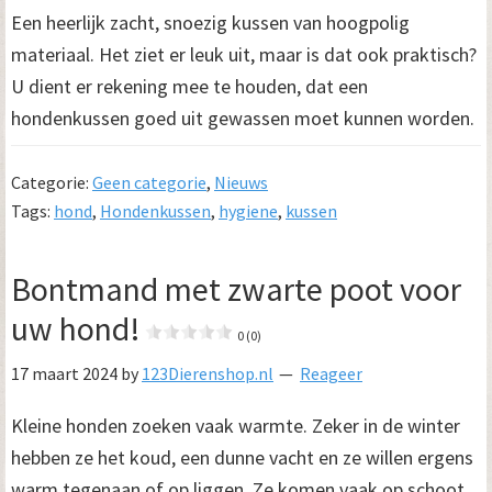
Een heerlijk zacht, snoezig kussen van hoogpolig
materiaal. Het ziet er leuk uit, maar is dat ook praktisch?
U dient er rekening mee te houden, dat een
hondenkussen goed uit gewassen moet kunnen worden.
Categorie:
Geen categorie
,
Nieuws
Tags:
hond
,
Hondenkussen
,
hygiene
,
kussen
Bontmand met zwarte poot voor
uw hond!
0 (0)
17 maart 2024
by
123Dierenshop.nl
Reageer
Kleine honden zoeken vaak warmte. Zeker in de winter
hebben ze het koud, een dunne vacht en ze willen ergens
warm tegenaan of op liggen. Ze komen vaak op schoot