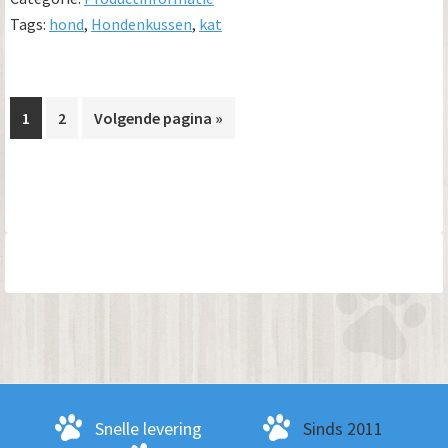
Tags:
hond
,
Hondenkussen
,
kat
Pagina
Pagina
Ga
1
2
Volgende pagina »
naar
Primaire
Sidebar
Snelle levering
Sinds 2011