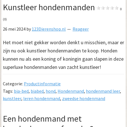
Kunstleer hondenmanden
0
(0)
26 mei 2024
by
123Dierenshop.nl
Reageer
Het moet niet gekker worden denkt u misschien, maar er
zijn nu ook kunstleer hondenmanden te koop. Honden
kunnen nu als een koning of koningin gaan slapen in deze
superluxe hondenmanden van zacht kunstleer!
Categorie:
Productinformatie
Tags:
bia-bed
,
biabed
,
hond
,
Hondenmand
,
hondenmand leer
,
kunstleer
,
leren hondenmand
,
zweedse hondenmand
Een hondenmand met