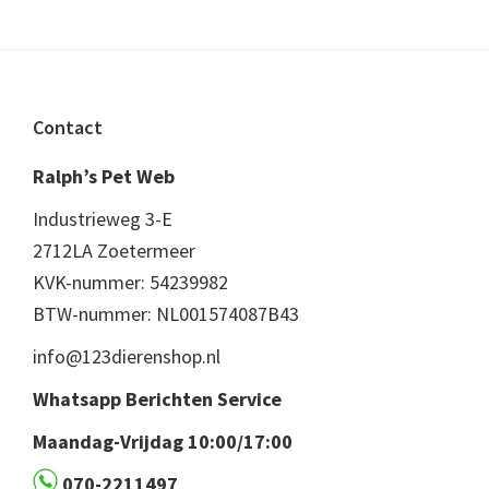
Footer
Contact
Ralph’s Pet Web
Industrieweg 3-E
2712LA Zoetermeer
KVK-nummer: 54239982
BTW-nummer: NL001574087B43
info@123dierenshop.nl
Whatsapp Berichten Service
Maandag-Vrijdag 10:00/17:00
070-2211497