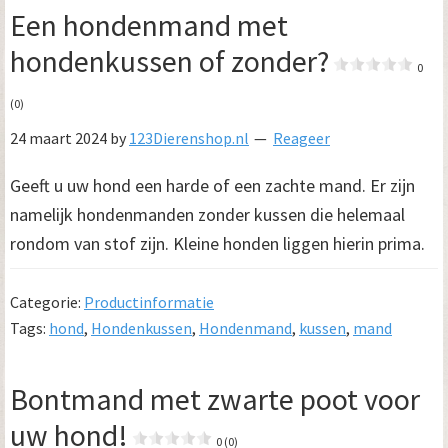
Een hondenmand met
hondenkussen of zonder?
0
(0)
24 maart 2024
by
123Dierenshop.nl
Reageer
Geeft u uw hond een harde of een zachte mand. Er zijn
namelijk hondenmanden zonder kussen die helemaal
rondom van stof zijn. Kleine honden liggen hierin prima.
Categorie:
Productinformatie
Tags:
hond
,
Hondenkussen
,
Hondenmand
,
kussen
,
mand
Bontmand met zwarte poot voor
uw hond!
0 (0)