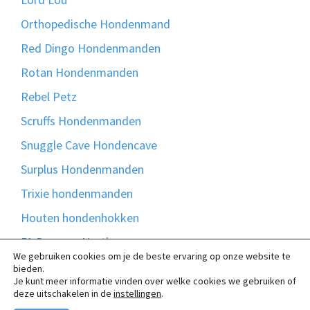
Orthopedische Hondenmand
Red Dingo Hondenmanden
Rotan Hondenmanden
Rebel Petz
Scruffs Hondenmanden
Snuggle Cave Hondencave
Surplus Hondenmanden
Trixie hondenmanden
Houten hondenhokken
51 Degrees North
We gebruiken cookies om je de beste ervaring op onze website te
Bontmand
bieden.
Je kunt meer informatie vinden over welke cookies we gebruiken of
Madison Friends
deze uitschakelen in de
instellingen
.