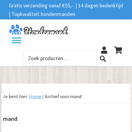
Spring
Door
Spring
Spring
Gratis verzending vanaf €55,- | 14 dagen bedenktijd
Zoeken
naar
naar
naar
naar
| Topkwaliteit hondenmanden
Zoeken
naar:
de
de
de
de
hoofdnavigatie
hoofd
eerste
voettekst
12
inhoud
sidebar
Zoeken
naar:
Je bent hier:
Home
/
Archief voor mand
mand