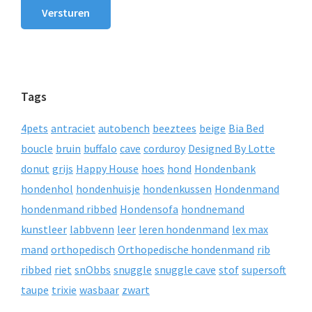
Versturen
Tags
4pets
antraciet
autobench
beeztees
beige
Bia Bed
boucle
bruin
buffalo
cave
corduroy
Designed By Lotte
donut
grijs
Happy House
hoes
hond
Hondenbank
hondenhol
hondenhuisje
hondenkussen
Hondenmand
hondenmand ribbed
Hondensofa
hondnemand
kunstleer
labbvenn
leer
leren hondenmand
lex max
mand
orthopedisch
Orthopedische hondenmand
rib
ribbed
riet
snObbs
snuggle
snuggle cave
stof
supersoft
taupe
trixie
wasbaar
zwart